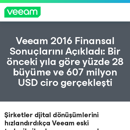
CrowdStrike'ın içerik güncellemesinden etkilenen
Veeam 2016 Finansal
müşteriler için Veeam'in rehberliği
Sonuçlarını Açıkladı: Bir
DAH
önceki yıla göre yüzde 28
A
FAZL
büyüme ve 607 milyon
A
BILGI
USD ciro gerçekleşti
Şirketler djital dönüşümlerini
hızlandırdıkça Veeam eski