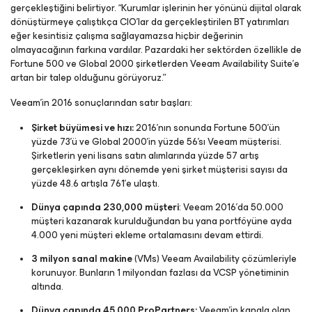
gerçekleştiğini belirtiyor. “Kurumlar işlerinin her yönünü dijital olarak
dönüştürmeye çalıştıkça CIO’lar da gerçekleştirilen BT yatırımları
eğer kesintisiz çalışma sağlayamazsa hiçbir değerinin
olmayacağının farkına vardılar. Pazardaki her sektörden özellikle de
Fortune 500 ve Global 2000 şirketlerden Veeam Availability Suite’e
artan bir talep olduğunu görüyoruz.”
Veeam’in 2016 sonuçlarından satır başları:
Şirket büyümesi ve hızı:
2016’nın sonunda Fortune 500’ün
yüzde 73’ü ve Global 2000’in yüzde 56’sı Veeam müşterisi.
Şirketlerin yeni lisans satın alımlarında yüzde 57 artış
gerçekleşirken aynı dönemde yeni şirket müşterisi sayısı da
yüzde 48.6 artışla 761’e ulaştı.
Dünya çapında 230,000 müşteri
: Veeam 2016’da 50.000
müşteri kazanarak kurulduğundan bu yana portföyüne ayda
4.000 yeni müşteri ekleme ortalamasını devam ettirdi.
3 milyon sanal makine
(VMs) Veeam Availability çözümleriyle
korunuyor. Bunların 1 milyondan fazlası da VCSP yönetiminin
altında.
Dünya çapında 45,000 ProPartners:
Veeam’in kanala olan