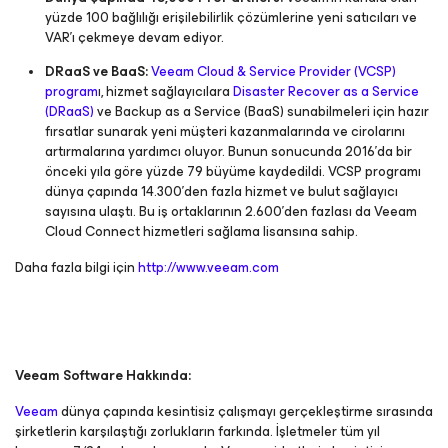
yüzde 100 bağlılığı erişilebilirlik çözümlerine yeni satıcıları ve
VAR’ı çekmeye devam ediyor.
DRaaS ve BaaS:
Veeam Cloud & Service Provider (VCSP)
program
ı, hizmet sağlayıcılara
Disaster Recover as a Service
(DRaaS)
ve Backup as a Service (BaaS) sunabilmeleri için hazır
fırsatlar sunarak yeni müşteri kazanmalarında ve cirolarını
artırmalarına yardımcı oluyor. Bunun sonucunda 2016’da bir
önceki yıla göre yüzde 79 büyüme kaydedildi. VCSP programı
dünya çapında 14.300’den fazla hizmet ve bulut sağlayıcı
sayısına ulaştı. Bu iş ortaklarının 2.600’den fazlası da Veeam
Cloud Connect hizmetleri sağlama lisansına sahip.
Daha fazla bilgi için
http://www.veeam.com
Veeam Software Hakkında:
Veeam
dünya çapında kesintisiz çalışmayı gerçekleştirme sırasında
şirketlerin karşılaştığı zorlukların farkında. İşletmeler tüm yıl