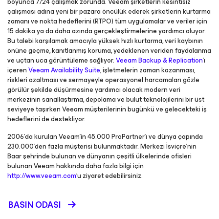
boyunca 7/24 çalışmak zorunda. Veeam şirketlerin kesintisiz
çalışması adına yeni bir pazara öncülük ederek şirketlerin kurtarma
zamanı ve nokta hedeflerini (RTPO) tüm uygulamalar ve veriler için
15 dakika ya da daha azında gerçekleştirmelerine yardımcı oluyor.
Bu talebi karşılamak amacıyla yüksek hızlı kurtarma, veri kaybının
önüne geçme, kanıtlanmış koruma, yedeklenen veriden faydalanma
ve uçtan uca görüntüleme sağlıyor.
Veeam Backup & Replication
’ı
içeren
Veeam Availability Suite
, işletmelerin zaman kazanması,
riskleri azaltması ve sermayeyle operasyonel harcamaları gözle
görülür şekilde düşürmesine yardımcı olacak modern veri
merkezinin sanallaştırma, depolama ve bulut teknolojilerini bir üst
seviyeye taşırken Veeam müşterilerinin bugünkü ve gelecekteki iş
hedeflerini de destekliyor.
2006’da kurulan Veeam’in 45.000 ProPartner’ı ve dünya çapında
230.000’den fazla müşterisi bulunmaktadır. Merkezi İsviçre’nin
Baar şehrinde bulunan ve dünyanın çeşitli ülkelerinde ofisleri
bulunan Veeam hakkında daha fazla bilgi için
http://www.veeam.com
‘u ziyaret edebilirsiniz.
BASIN ODASI