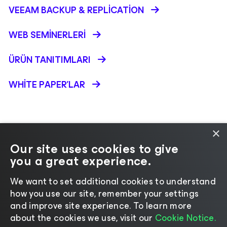
VEEAM BACKUP &
REPLICATION
WEB SEMINERLERI
ÜRÜN TANITIMLARI
WHITE PAPER'LAR
×
Our site uses cookies to give
you a great experience.
Dil seçin
We want to set additional cookies to understand
how you use our site, remember your settings
©2026 Veeam® Software
|
Gizlilik Bildirimi
|
and improve site experience. ​To learn more
Çerez Bildirimi
|
Yasal
|
Lisanslama Politikası
|
about the cookies we use, visit our
Cookie Notice.
Tedarikçi Kaynakları