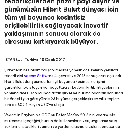
tedarikçilerden pazar payı alıyor ve
günümüzün Hibrit Bulut dünyası için
tüm yıl boyunca kesintisiz
erişilebilirlik sağlayacak inovatif
yaklaşımının sonucu olarak da
cirosunu katlayarak büyüyor.
İSTANBUL, Türkiye: 18 Ocak 2017
Şirketlerin kesintisiz çalışabilmesine yönelik çözümlerin yenilikçi
tedarikçisi
Veeam Software
4. çeyrek ve 2016 sonuçlarını açıkladı.
Hibrit Bulut dünyasında tüm yıl boyunca kesintisiz erişimi
garantilemek isteyen her boyuttaki şirketlerin kritik ihtiyaçlarının
yönlendirmesi sonucunda artan şirket ve bulut cirolarının sonunda
bir önceki yıla göre yüzde 28 büyüme gerçekleşirken yıllık toplam
ciro da 607.4 milyon USD’ye ulaştı.
Veeam’in Başkanı ve COO’su Peter McKay 2016’nın Veeam için
mükemmel geçtiğini, bunun da kullanıcıların veri, uygulama ve iş
yüklerine istedikleri zaman ve yerden ulaşma arzuları sonucunda