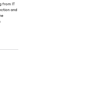
g from IT
ection and
the
m