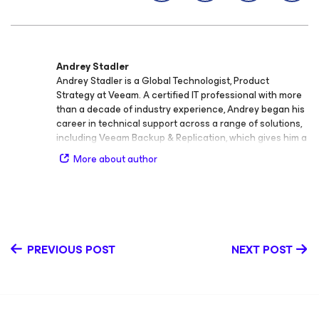
Andrey Stadler
Andrey Stadler is a Global Technologist, Product
Strategy at Veeam. A certified IT professional with more
than a decade of industry experience, Andrey began his
career in technical support across a range of solutions,
including Veeam Backup & Replication, which gives him a
practical, customer-first perspective and helps him
More about author
connect easily with the Veeam community. Andrey helps
organizations level up data resilience by bridging
technology and strategy across cloud, SaaS,
cybersecurity, and ransomware resilience. His expertise
spans data resilience, recovery strategy, and modern
protection approaches for cloud and SaaS
PREVIOUS POST
NEXT POST
environments. He regularly presents at online and in-
person events, where he demos solutions, shares real-
world lessons learned, and helps teams solve modern
data protection challenges. LinkedIn YouTube