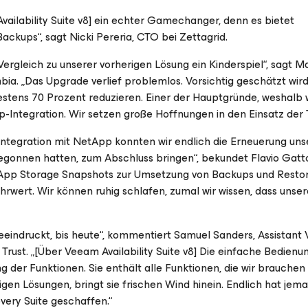
vailability Suite v8] ein echter Gamechanger, denn es bietet
ackups“, sagt Nicki Pereria, CTO bei Zettagrid.
 Vergleich zu unserer vorherigen Lösung ein Kinderspiel“, sagt M
mbia. „Das Upgrade verlief problemlos. Vorsichtig geschätzt wi
destens 70 Prozent reduzieren. Einer der Hauptgründe, weshalb 
Integration. Wir setzen große Hoffnungen in den Einsatz der T
-Integration mit NetApp konnten wir endlich die Erneuerung uns
begonnen hatten, zum Abschluss bringen“, bekundet Flavio Gatto
etApp Storage Snapshots zur Umsetzung von Backups und Resto
ert. Wir können ruhig schlafen, zumal wir wissen, dass unse
eeindruckt, bis heute“, kommentiert Samuel Sanders, Assistant 
 Trust.
„[Über Veeam Availability Suite v8] Die einfache Bedienun
 der Funktionen. Sie enthält alle Funktionen, die wir brauchen
igen Lösungen, bringt sie frischen Wind hinein. Endlich hat jem
very Suite geschaffen.“