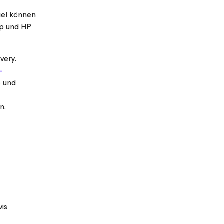
iel können
pp und HP
very.
-
e und
n.
vis