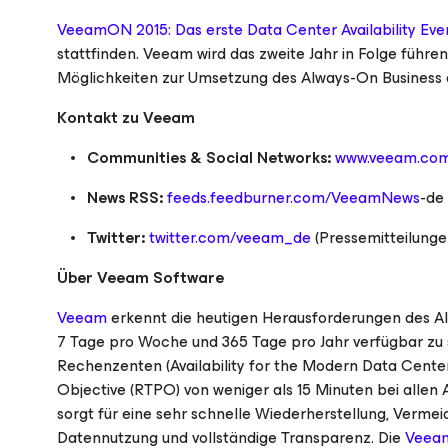
VeeamON 2015: Das erste Data Center Availability Eve
stattfinden. Veeam wird das zweite Jahr in Folge füh
Möglichkeiten zur Umsetzung des Always-On Business au
Kontakt zu Veeam
Communities & Social Networks:
www.veeam.com
News RSS:
feeds.feedburner.com/VeeamNews
-de
Twitter:
twitter.com/veeam_de
(Pressemitteilunge
Über Veeam Software
Veeam
erkennt die heutigen Herausforderungen des Al
7 Tage pro Woche und 365 Tage pro Jahr verfügbar zu s
Rechenzenten (
Availability for the Modern Data Cente
Objective (RTPO) von weniger als 15 Minuten bei all
sorgt für eine sehr schnelle Wiederherstellung, Vermei
Datennutzung und vollständige Transparenz. Die
Veeam 