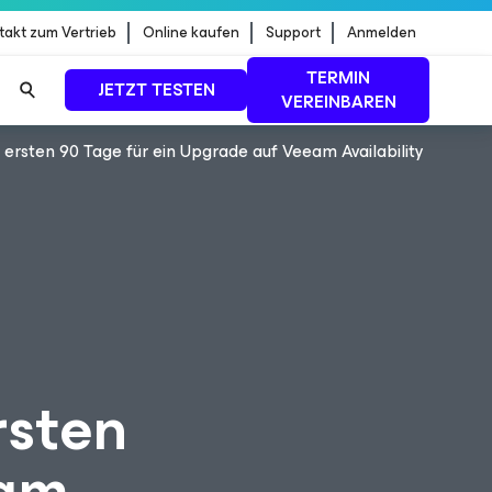
takt zum Vertrieb
Online kaufen
Support
Anmelden
TERMIN
JETZT TESTEN
VEREINBAREN
ersten 90 Tage für ein Upgrade auf Veeam Availability
dStrike
MEHR ERFAHREN
rsten
eam