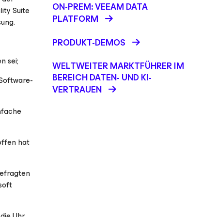
ON-PREM: VEEAM DATA
ity Suite
PLATFORM
sung.
PRODUKT-DEMOS
n sei;
WELTWEITER MARKTFÜHRER IM
BEREICH DATEN- UND KI-
 Software-
VERTRAUEN
nfache
offen hat
Befragten
soft
die Uhr