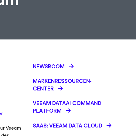
NEWSROOM
MARKENRESSOURCEN-
CENTER
VEEAM DATAAI COMMAND
PLATFORM
er
SAAS: VEEAM DATA CLOUD
 Für Veeam
 der