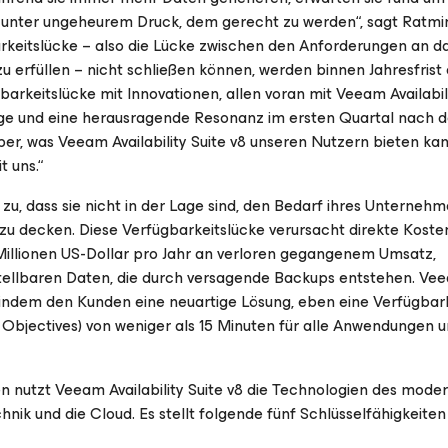
 unter ungeheurem Druck, dem gerecht zu werden“, sagt Ratmir
keitslücke – also die Lücke zwischen den Anforderungen an d
 zu erfüllen – nicht schließen können, werden binnen Jahresfrist
rkeitslücke mit Innovationen, allen voran mit Veeam Availabili
age und eine herausragende Resonanz im ersten Quartal nach d
ber, was Veeam Availability Suite v8 unseren Nutzern bieten ka
t uns.“
u, dass sie nicht in der Lage sind, den Bedarf ihres Unterneh
u decken. Diese Verfügbarkeitslücke verursacht direkte Koste
llionen US-Dollar pro Jahr an verloren gegangenem Umsatz,
stellbaren Daten, die durch versagende Backups entstehen. Ve
ke, indem den Kunden eine neuartige Lösung, eben eine Verfügbar
t Objectives) von weniger als 15 Minuten für alle Anwendungen 
 nutzt Veeam Availability Suite v8 die Technologien des mode
ik und die Cloud. Es stellt folgende fünf Schlüsselfähigkeiten 