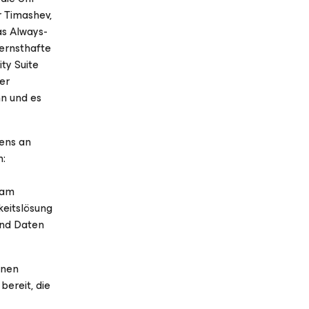
 Timashev,
as Always-
 ernsthafte
ty Suite
er
nn und es
mens an
n:
eam
keitslösung
und Daten
rnen
bereit, die