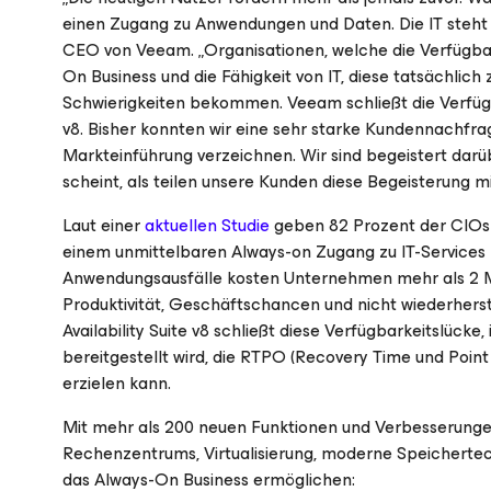
einen Zugang zu Anwendungen und Daten. Die IT steht
CEO von Veeam. „Organisationen, welche die Verfügbar
On Business und die Fähigkeit von IT, diese tatsächlich
Schwierigkeiten bekommen. Veeam schließt die Verfügba
v8. Bisher konnten wir eine sehr starke Kundennachfr
Markteinführung verzeichnen. Wir sind begeistert darü
scheint, als teilen unsere Kunden diese Begeisterung mi
Laut einer
aktuellen Studie
geben 82 Prozent der CIOs z
einem unmittelbaren Always-on Zugang zu IT-Services z
Anwendungsausfälle kosten Unternehmen mehr als 2 Mi
Produktivität, Geschäftschancen und nicht wiederher
Availability Suite v8 schließt diese Verfügbarkeitslüc
bereitgestellt wird, die RTPO (Recovery Time und Poin
erzielen kann.
Mit mehr als 200 neuen Funktionen und Verbesserungen
Rechenzentrums, Virtualisierung, moderne Speichertechn
das Always-On Business ermöglichen: