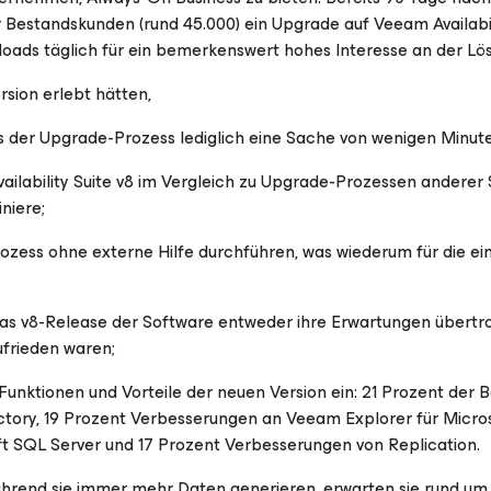
Bestandskunden (rund 45.000) ein Upgrade auf Veeam Availabil
oads täglich für ein bemerkenswert hohes Interesse an der Lö
rsion erlebt hätten,
ss der Upgrade-Prozess lediglich eine Sache von wenigen Minute
ailability Suite v8 im Vergleich zu Upgrade-Prozessen anderer
niere;
zess ohne externe Hilfe durchführen, was wiederum für die ei
 das v8-Release der Software entweder ihre Erwartungen übertr
ufrieden waren;
Funktionen und Vorteile der neuen Version ein: 21 Prozent der 
ctory, 19 Prozent Verbesserungen an Veeam Explorer für Micro
t SQL Server und 17 Prozent Verbesserungen von Replication.
ährend sie immer mehr Daten generieren, erwarten sie rund um 