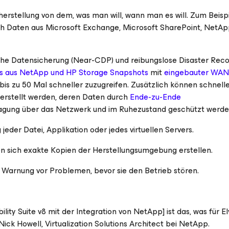
erstellung von dem, was man will, wann man es will. Zum Beisp
ch Daten aus Microsoft Exchange, Microsoft SharePoint, NetA
che Datensicherung (Near-CDP) und reibungslose Disaster Reco
s aus NetApp und HP Storage Snapshots
mit
eingebauter WAN
bis zu 50 Mal schneller zuzugreifen. Zusätzlich können schnell
erstellt werden, deren Daten durch
Ende-zu-Ende
agung über das Netzwerk und im Ruhezustand geschützt werde
jeder Datei, Applikation oder jedes virtuellen Servers.
n sich exakte Kopien der Herstellungsumgebung erstellen.
 Warnung vor Problemen, bevor sie den Betrieb stören.
ty Suite v8 mit der Integration von NetApp] ist das, was für El
ck Howell, Virtualization Solutions Architect bei NetApp.