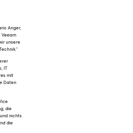
ario Anger,
rd Veeam
wir unsere
echnik.“
erer
, IT
res mit
re Daten
Vice
g, die
 und nichts
and die