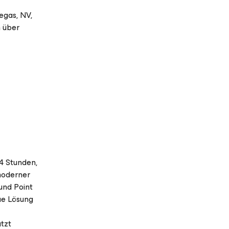
egas, NV,
h über
4 Stunden,
 moderner
und Point
ue Lösung
tzt