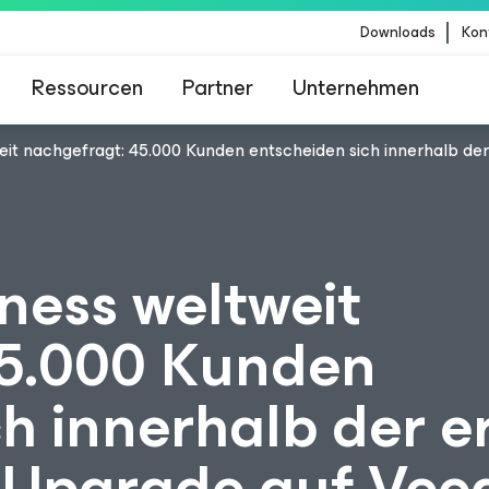
Downloads
Kon
Ressourcen
Partner
Unternehmen
it nachgefragt: 45.000 Kunden entscheiden sich innerhalb der 
m für Kunden, die vom Content-Update von Crow
betroffen sind
ness weltweit
45.000 Kunden
h innerhalb der e
n Upgrade auf Ve