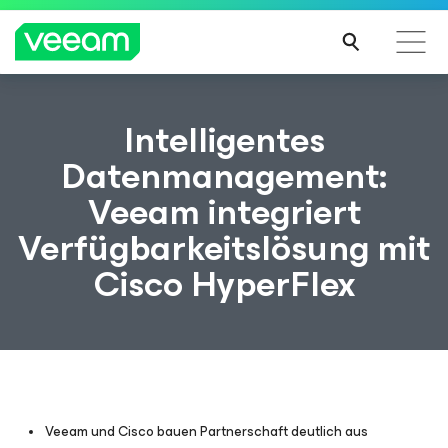
Hinweise von Veeam für Kunden, die vom Content-
Intelligentes
Update von CrowdStrike betroffen sind
Datenmanagement:
MEH
Veeam integriert
R
ERFA
Verfügbarkeitslösung mit
HRE
N
Cisco HyperFlex
Veeam und Cisco bauen Partnerschaft deutlich aus