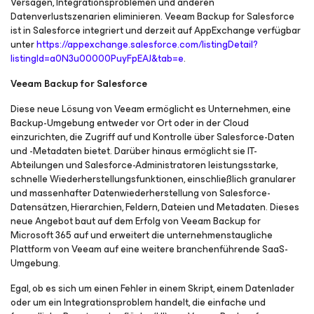
Versagen, Integrationsproblemen und anderen
Datenverlustszenarien eliminieren. Veeam Backup for Salesforce
ist in Salesforce integriert und derzeit auf AppExchange verfügbar
unter
https://appexchange.salesforce.com/listingDetail?
listingId=a0N3u00000PuyFpEAJ&tab=e
.
Veeam Backup
for Salesforce
Diese neue Lösung von Veeam ermöglicht es Unternehmen, eine
Backup-Umgebung entweder vor Ort oder in der Cloud
einzurichten, die Zugriff auf und Kontrolle über Salesforce-Daten
und -Metadaten bietet. Darüber hinaus ermöglicht sie IT-
Abteilungen und Salesforce-Administratoren leistungsstarke,
schnelle Wiederherstellungsfunktionen, einschließlich granularer
und massenhafter Datenwiederherstellung von Salesforce-
Datensätzen, Hierarchien, Feldern, Dateien und Metadaten. Dieses
neue Angebot baut auf dem Erfolg von Veeam Backup
for
Microsoft 365
auf und erweitert die unternehmenstaugliche
Plattform von Veeam auf eine weitere branchenführende SaaS-
Umgebung.
Egal, ob es sich um einen Fehler in einem Skript, einem Datenlader
oder um ein Integrationsproblem handelt, die einfache und