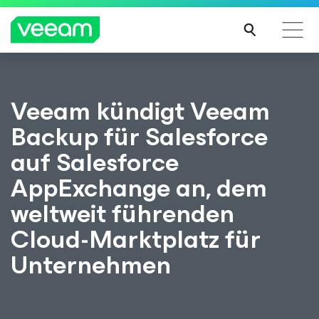
Hinweise von Veeam für Kunden, die vom Content-
Veeam kündigt Veeam
Update von CrowdStrike betroffen sind
Backup für Salesforce
MEH
R
auf Salesforce
ERFA
HRE
AppExchange an, dem
N
weltweit führenden
Cloud-Marktplatz für
Unternehmen