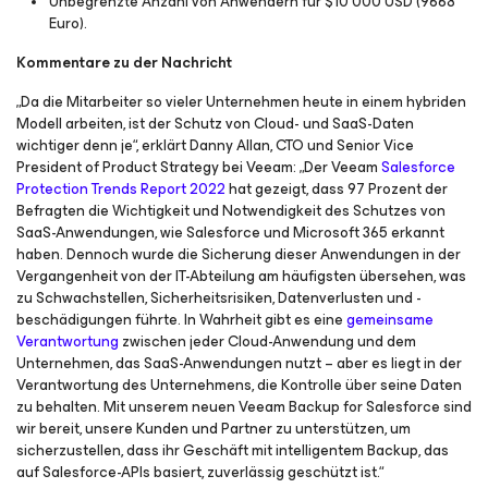
Unbegrenzte Anzahl von Anwendern für $10 000 USD (9668
Euro).
Kommentare zu der Nachricht
„Da die Mitarbeiter so vieler Unternehmen heute in einem hybriden
Modell arbeiten, ist der Schutz von Cloud- und SaaS-Daten
wichtiger denn je“, erklärt Danny Allan, CTO und Senior Vice
President of Product Strategy bei Veeam: „Der Veeam
Salesforce
Protection Trends Report 2022
hat gezeigt, dass 97 Prozent der
Befragten die Wichtigkeit und Notwendigkeit des Schutzes von
SaaS-Anwendungen, wie Salesforce und Microsoft 365 erkannt
haben. Dennoch wurde die Sicherung dieser Anwendungen in der
Vergangenheit von der IT-Abteilung am häufigsten übersehen, was
zu Schwachstellen, Sicherheitsrisiken, Datenverlusten und -
beschädigungen führte. In Wahrheit gibt es eine
gemeinsame
Verantwortung
zwischen jeder Cloud-Anwendung und dem
Unternehmen, das SaaS-Anwendungen nutzt – aber es liegt in der
Verantwortung des Unternehmens, die Kontrolle über seine Daten
zu behalten. Mit unserem neuen Veeam Backup
for Salesforce
sind
wir bereit, unsere Kunden und Partner zu unterstützen, um
sicherzustellen, dass ihr Geschäft mit intelligentem Backup, das
auf Salesforce-APIs basiert, zuverlässig geschützt ist.“