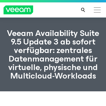
Hinweise von Veeam für Kunden, die vom Content-
Veeam Availability Suite
Update von CrowdStrike betroffen sind
9.5 Update 3 ab sofort
MEH
verfügbar: zentrales
R
ERFA
Datenmanagement für
HRE
N
virtuelle, physische und
Multicloud-Workloads