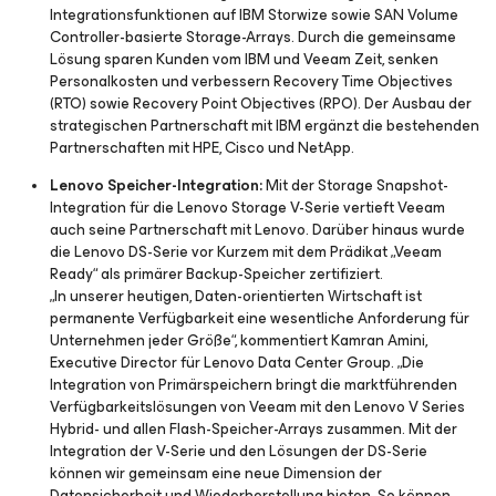
Integrationsfunktionen auf IBM Storwize sowie SAN Volume
Controller-basierte Storage-Arrays. Durch die gemeinsame
Lösung sparen Kunden vom IBM und Veeam Zeit, senken
Personalkosten und verbessern Recovery Time Objectives
(RTO) sowie Recovery Point Objectives (RPO). Der Ausbau der
strategischen Partnerschaft mit IBM ergänzt die bestehenden
Partnerschaften mit HPE, Cisco und NetApp.
Lenovo Speicher-Integration:
Mit der Storage Snapshot-
Integration für die Lenovo Storage V-Serie vertieft Veeam
auch seine Partnerschaft mit Lenovo. Darüber hinaus wurde
die Lenovo DS-Serie vor Kurzem mit dem Prädikat „Veeam
Ready“ als primärer Backup-Speicher zertifiziert.
„In unserer heutigen, Daten-orientierten Wirtschaft ist
permanente Verfügbarkeit eine wesentliche Anforderung für
Unternehmen jeder Größe“, kommentiert Kamran Amini,
Executive Director für Lenovo Data Center Group. „Die
Integration von Primärspeichern bringt die marktführenden
Verfügbarkeitslösungen von Veeam mit den Lenovo V Series
Hybrid- und allen Flash-Speicher-Arrays zusammen. Mit der
Integration der V-Serie und den Lösungen der DS-Serie
können wir gemeinsam eine neue Dimension der
Datensicherheit und Wiederherstellung bieten. So können