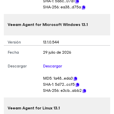
SHA-1:
5a8c...07a1
SHA-256:
ea38...d75a
Veeam Agent
for Microsoft Windows
13.1
Versión
13.1.0.544
Fecha
29 julio de 2026
Descargar
Descargar
MD5:
1a48...eda3
SHA-1:
5d72...ccf5
SHA-256:
e3cb...abb2
Veeam Agent
for Linux
13.1