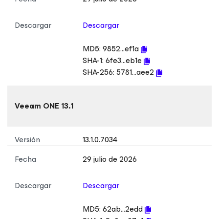
Descargar
Descargar
MD5:
9852...ef1a
SHA-1:
6fe3...eb1e
SHA-256:
5781...aee2
Veeam ONE 13.1
Versión
13.1.0.7034
Fecha
29 julio de 2026
Descargar
Descargar
MD5:
62ab...2edd