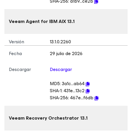
SHA-256:
a1b9...ce2b
Veeam Agent
for IBM AIX
13.1
Versión
13.1.0.2260
Fecha
29 julio de 2026
Descargar
Descargar
MD5:
3a1c...ab64
SHA-1:
431e...13c2
SHA-256:
467e...f6db
Veeam Recovery Orchestrator 13.1