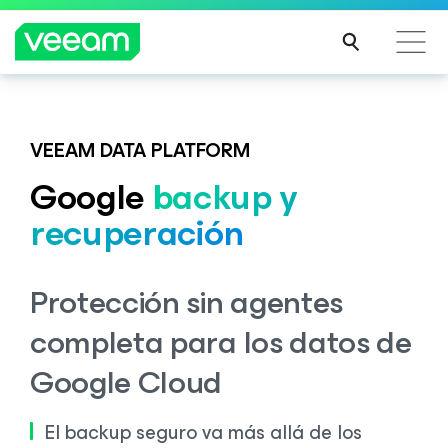
Guía de Veeam para los clientes afectados por la
actualización de contenido de CrowdStrike
VEEAM DATA PLATFORM
MÁS
Google
backup y
INFO
recuperación
RMA
CIÓN
Protección sin agentes
completa para los datos de
Google Cloud
El backup seguro va más allá de los