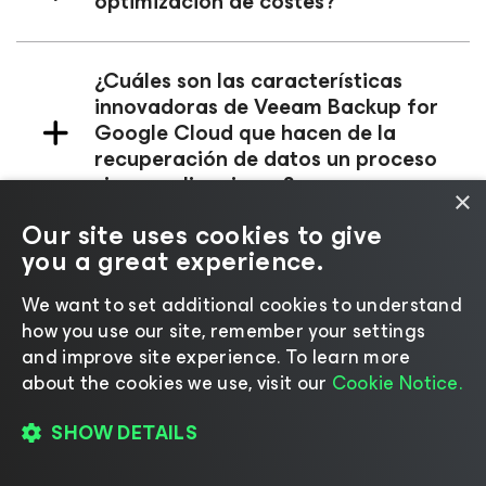
optimización de costes?
¿Cuáles son las características
innovadoras de Veeam Backup for
Google Cloud
que hacen de la
recuperación de datos un proceso
sin complicaciones?
×
Our site uses cookies to give
you a great experience.
¿Cómo garantiza Veeam Backup
for Google Cloud
una protección
We want to set additional cookies to understand
fiable?
how you use our site, remember your settings
and improve site experience. ​To learn more
about the cookies we use, visit our
Cookie Notice.
¿Cómo puedo integrar Veeam
Backup
for Google Cloud
con otros
SHOW DETAILS
productos de Veeam?