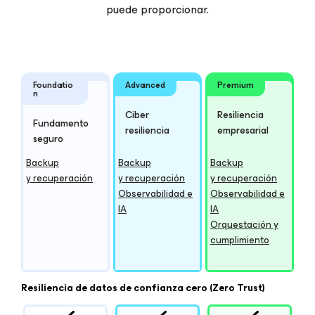
puede proporcionar.
Foundatio
Advanced
Premium
n
Ciber
Resiliencia
Fundamento
resiliencia
empresarial
seguro
Backup
Backup
Backup
y recuperación
y recuperación
y recuperación
Observabilidad e
Observabilidad e
IA
IA
Orquestación y
cumplimiento
Resiliencia de datos de confianza cero (Zero Trust)