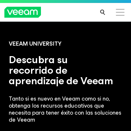
Guía de Veeam para los clientes afectados por la
actualización de contenido de CrowdStrike
VEEAM UNIVERSITY
MÁS
Descubra su
INFO
RMA
recorrido de
CIÓN
aprendizaje de Veeam
Tanto si es nuevo en Veeam como si no,
obtenga los recursos
educativos que
necesita para tener éxito con las soluciones
de Veeam