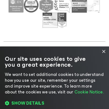
×
©2026 Veeam® Software |
Aviso de privacidad
|
Our site uses cookies to give
Aviso de cookies
|
Legal
|
Política de licencias
|
you a great experience.
Recursos para proveedores
We want to set additional cookies to understand
how you use our site, remember your settings
and improve site experience. ​To learn more
about the cookies we use, visit our
Cookie Notice.
Cambiar idioma
SHOW DETAILS