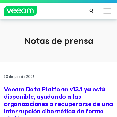
Guía de Veeam para los clientes afectados por la
Notas de prensa
actualización de contenido de CrowdStrike
MÁS
INFO
RMA
CIÓN
30 de julio de 2026
Veeam Data Platform v13.1 ya está
disponible, ayudando a las
organizaciones a recuperarse de una
interrupción cibernética de forma