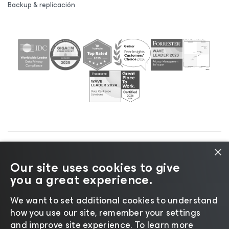
Backup & replicación
×
©2026 Veeam® Software |
Aviso de privacidad
|
Our site uses cookies to give
Aviso de cookies
|
Legal
|
Política de licencias
|
you a great experience.
Recursos para proveedores
We want to set additional cookies to understand
how you use our site, remember your settings
and improve site experience. ​To learn more