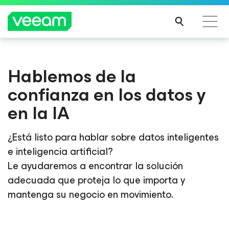
Guía de Veeam para los clientes afectados por la
Hablemos de la
actualización de contenido de CrowdStrike
confianza en los datos y
MÁS
INFO
en la IA
RMA
CIÓN
¿Está listo para hablar sobre datos inteligentes
e inteligencia artificial?
Le ayudaremos a encontrar la solución
adecuada que proteja lo que importa y
mantenga su negocio en movimiento.