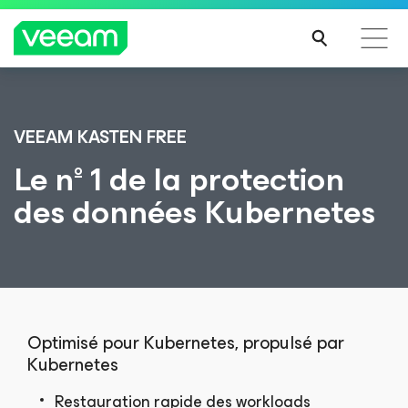
Recommandations de Veeam pour les clients
impactés par la mise à jour de CrowdStrike
VEEAM KASTEN FREE
LIRE
Le nº 1 de la protection
LA
des données Kubernetes
SUIT
E
Optimisé pour Kubernetes, propulsé par
Kubernetes
Restauration rapide des workloads