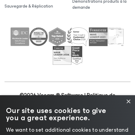
Démonstrations produits à la
Sauvegarde & Réplication
demande
©2026 Veeam ® Software |
Politique de
×
confidentialité
|
Politique d’utilisation des cookies
|
Our site uses cookies to give
Secteur juridique
|
Politique de licences
|
you a great experience.
Ressources pour les fournisseurs
We want to set additional cookies to understand