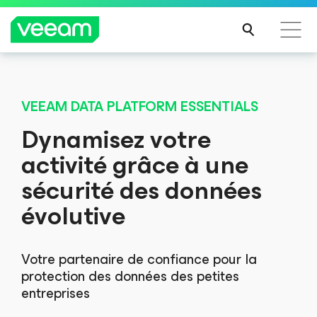
Recommandations de Veeam pour les clients
Désormais disponible
impactés par la mise à jour de CrowdStrike
VEEAM DATA PLATFORM ESSENTIALS
®
™
2025 Gartner
Magic Quadrant
LIRE
Dynamisez votre
Veeam classé au premier rang pour sa capacité
LA
e
d’exécution pour la 6
fois consécutive,
activité grâce à une
SUIT
e
et nommé leader pour la 9
fois consécutive.
E
sécurité des données
évolutive
Votre partenaire de confiance pour la
ACCÉDER AU RAPPORT
protection des données des petites
entreprises