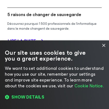
5 raisons de changer de sauvegarde
Découvrez pourquoi 1 500 professionnels de l’informatique
dans le monde changent de sauvegarde.
LIRE LA SUITE
×
Our site uses cookies to give
you a great experience.
Un service de sauvegarde Microsoft 365 qui
change la donne : Ce que les petites
We want to set additional cookies to understand
entreprises doivent savoir
how you use our site, remember your settings
Découvrez comment Veeam Data Cloud for Microsoft 365
and improve site experience. ​To learn more
peut révolutionner votre stratégie de sauvegarde et de
about the cookies we use, visit our
Cookie Notice.
restauration des données.
SHOW DETAILS
REGARDER MAINTENANT