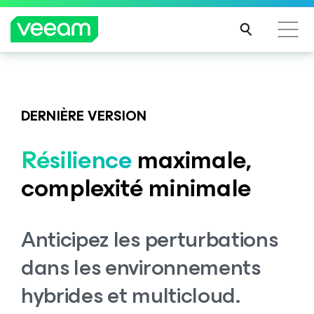
Recommandations de Veeam pour les clients
Veeam DataAI Command Platform
.
Une seule
impactés par la mise à jour de CrowdStrike
plateforme. Un contrôle total.
DERNIÈRE VERSION
LIRE
LA
Résilience
maximale,
SUIT
DÉCOUVRIR
E
complexité minimale
Anticipez les perturbations
dans les environnements
hybrides et multicloud.