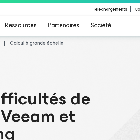
Téléchargements
Co
Ressources
Partenaires
Société
Calcul à grande échelle
 Veeam pour les clients impactés par la mise à
CrowdStrike
fficultés de
 Veeam et
ng