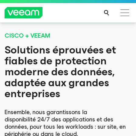
CISCO + VEEAM
Recommandations de Veeam pour les clients
impactés par la mise à jour de CrowdStrike
Solutions éprouvées et
LIRE
fiables de protection
LA
moderne des données,
SUIT
E
adaptée aux grandes
entreprises
Ensemble, nous garantissons la
disponibilité 24/7 des applications et des
données, pour tous les workloads : sur site, en
périphérie ou dans le cloud.