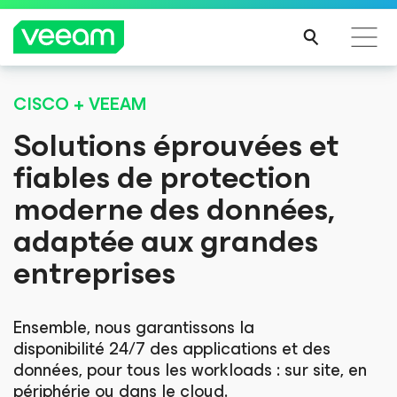
CISCO + VEEAM
Recommandations de Veeam pour les clients
impactés par la mise à jour de CrowdStrike
Solutions éprouvées et
LIRE
fiables de protection
LA
moderne des données,
SUIT
E
adaptée aux grandes
entreprises
Ensemble, nous garantissons la
disponibilité 24/7 des applications et des
données, pour tous les workloads : sur site, en
périphérie ou dans le cloud.