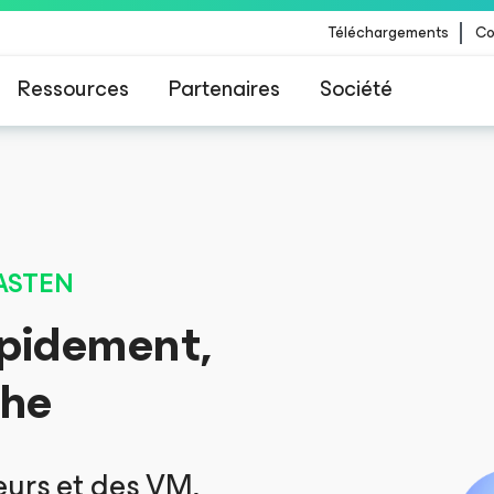
Téléchargements
Co
Ressources
Partenaires
Société
 Veeam pour les clients impactés par la mise à
CrowdStrike
ASTEN
pidement,
che
eurs et des VM,