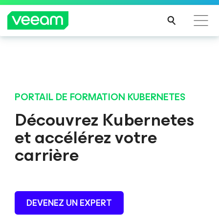
BLOG
Une nouvelle ère pour votre
Recommandations de Veeam pour les clients
parcours d’apprentissage
impactés par la mise à jour de CrowdStrike
KubeCampus fait peau neuve ! Bienvenue sur le
LIRE
nouveau portail de formation Kubernetes
PORTAIL DE FORMATION KUBERNETES
LA
SUIT
LIRE LA SUITE
Découvrez Kubernetes
E
et accélérez votre
carrière
DEVENEZ UN EXPERT