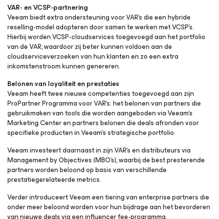
VAR- en VCSP-partnering
Veeam biedt extra ondersteuning voor VAR’s die een hybride
reselling-model adopteren door samen te werken met VCSP’s.
Hierbij worden VCSP-cloudservices toegevoegd aan het portfolio
van de VAR, waardoor zij beter kunnen voldoen aan de
cloudserviceverzoeken van hun klanten en zo een extra
inkomstenstroom kunnen genereren.
Belonen van loyaliteit en prestaties
Veeam heeft twee nieuwe competenties toegevoegd aan zijn
ProPartner Programma voor VAR’s: het belonen van partners die
gebruikmaken van tools die worden aangeboden via Veeam’s
Marketing Center en partners belonen die deals afronden voor
specifieke producten in Veeam’s strategische portfolio.
Veeam investeert daarnaast in zijn VAR’s en distributeurs via
Management by Objectives (MBO’s), waarbij de best presterende
partners worden beloond op basis van verschillende
prestatiegerelateerde metrics.
Verder introduceert Veeam een tiering van enterprise partners die
onder meer beloond worden voor hun bijdrage aan het bevorderen
van nieuwe deals via een influencer fee-programma.