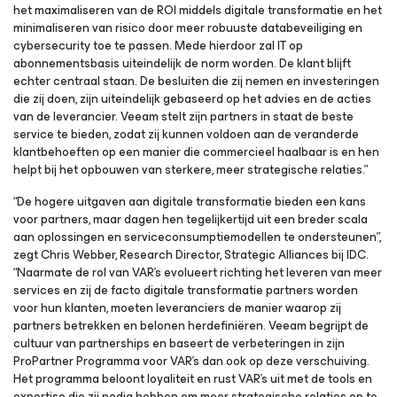
het maximaliseren van de ROI middels digitale transformatie en het
minimaliseren van risico door meer robuuste databeveiliging en
cybersecurity toe te passen. Mede hierdoor zal IT op
abonnementsbasis uiteindelijk de norm worden. De klant blijft
echter centraal staan. De besluiten die zij nemen en investeringen
die zij doen, zijn uiteindelijk gebaseerd op het advies en de acties
van de leverancier. Veeam stelt zijn partners in staat de beste
service te bieden, zodat zij kunnen voldoen aan de veranderde
klantbehoeften op een manier die commercieel haalbaar is en hen
helpt bij het opbouwen van sterkere, meer strategische relaties.”
“De hogere uitgaven aan digitale transformatie bieden een kans
voor partners, maar dagen hen tegelijkertijd uit een breder scala
aan oplossingen en serviceconsumptiemodellen te ondersteunen”,
zegt Chris Webber, Research Director, Strategic Alliances bij IDC.
“Naarmate de rol van VAR’s evolueert richting het leveren van meer
services en zij de facto digitale transformatie partners worden
voor hun klanten, moeten leveranciers de manier waarop zij
partners betrekken en belonen herdefiniëren. Veeam begrijpt de
cultuur van partnerships en baseert de verbeteringen in zijn
ProPartner Programma voor VAR’s dan ook op deze verschuiving.
Het programma beloont loyaliteit en rust VAR’s uit met de tools en
expertise die zij nodig hebben om meer strategische relaties op te