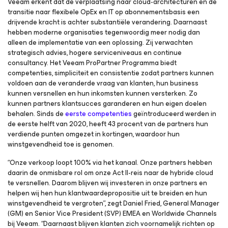
Veeam erkent dat de verplaatsing naar cloud-architecturen en de
transitie naar flexibele OpEx en IT op abonnementsbasis een
drijvende kracht is achter substantiële verandering. Daarnaast
hebben moderne organisaties tegenwoordig meer nodig dan
alleen de implementatie van een oplossing. Zij verwachten
strategisch advies, hogere serviceniveaus en continue
consultancy. Het Veeam ProPartner Programma biedt
competenties, simpliciteit en consistentie zodat partners kunnen
voldoen aan de veranderde vraag van klanten, hun business
kunnen versnellen en hun inkomsten kunnen versterken. Zo
kunnen partners klantsucces garanderen en hun eigen doelen
behalen. Sinds de
eerste competenties
geïntroduceerd werden in
de eerste helft van 2020, heeft 43 procent van de partners hun
verdiende punten omgezet in kortingen, waardoor hun
winstgevendheid toe is genomen.
“Onze verkoop loopt 100% via het kanaal. Onze partners hebben
daarin de onmisbare rol om onze Act II-reis naar de hybride cloud
te versnellen. Daarom blijven wij investeren in onze partners en
helpen wij hen hun klantwaardepropositie uit te breiden en hun
winstgevendheid te vergroten”, zegt Daniel Fried, General Manager
(GM) en Senior Vice President (SVP) EMEA en Worldwide Channels
bij Veeam. “Daarnaast blijven klanten zich voornamelijk richten op