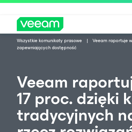
Wszystkie komunikaty prasowe
Veeam raportuje w
Wskazówki firmy Veeam dla kl
zapewniających dostępność
Veeam raportuj
17 proc. dzięki
tradycyjnych n
rzecz rozwiąza