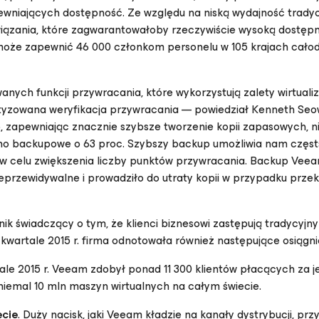
wniających dostępność. Ze względu na niską wydajność trady
wiązania, które zagwarantowałoby rzeczywiście wysoką dostępn
 może zapewnić 46 000 członkom personelu w 105 krajach cał
ych funkcji przywracania, które wykorzystują zalety wirtualiza
yzowana weryfikacja przywracania — powiedział Kenneth Seow
 zapewniając znacznie szybsze tworzenie kopii zapasowych, n
kno backupowe o 63 proc. Szybszy backup umożliwia nam częst
– w celu zwiększenia liczby punktów przywracania. Backup Veea
ieprzewidywalne i prowadziło do utraty kopii w przypadku prze
ik świadczący o tym, że klienci biznesowi zastępują tradycyjn
wartale 2015 r. firma odnotowała również następujące osiągni
ale 2015 r. Veeam zdobył ponad 11 300 klientów płacących za j
iemal 10 mln maszyn wirtualnych na całym świecie.
ecie
. Duży nacisk, jaki Veeam kładzie na kanały dystrybucji, prz