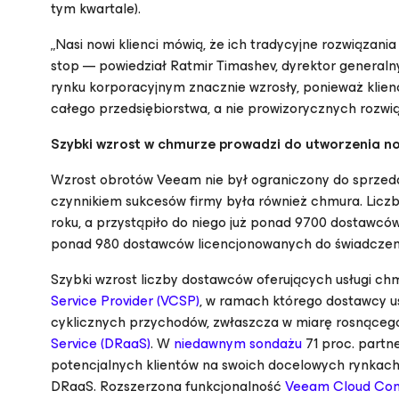
tym kwartale).
„Nasi nowi klienci mówią, że ich tradycyjne rozwiązan
stop — powiedział Ratmir Timashev, dyrektor generaln
rynku korporacyjnym znacznie wzrosły, ponieważ klien
całego przedsiębiorstwa, a nie prowizorycznych rozwi
Szybki wzrost w chmurze prowadzi do utworzenia 
Wzrost obrotów Veeam nie był ograniczony do sprzeda
czynnikiem sukcesów firmy była również chmura. Liczb
roku, a przystąpiło do niego już ponad 9700 dostawcó
ponad 980 dostawców licencjonowanych do świadczen
Szybki wzrost liczby dostawców oferujących usługi 
Service Provider (VCSP)
, w ramach którego dostawcy us
cyklicznych przychodów, zwłaszcza w miarę rosnącego
Service (DRaaS)
. W
niedawnym sondażu
71 proc. partn
potencjalnych klientów na swoich docelowych rynkach 
DRaaS. Rozszerzona funkcjonalność
Veeam Cloud Conn