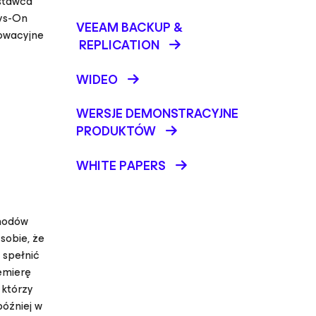
ostawca
ays-On
VEEAM BACKUP &
nowacyjne
REPLICATION
WIDEO
WERSJE DEMONSTRACYJNE
PRODUKTÓW
WHITE PAPERS
chodów
sobie, że
 spełnić
remierę
 którzy
później w