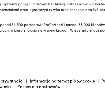
cję, systemy pamięci masowych i chmurę obliczeniową – czyli t
zczędzać czas, ograniczyć ryzyko oraz znacznie obniżyć kos
ponad 34 500 partnerów (ProPartner) i ponad 168 000 klientów
jcarii, a biura znajdują się w wielu krajach. Więcej informacji 
prywatności
|
Informacja na temat plików cookie
|
P
owania
|
Zasoby dla dostawców