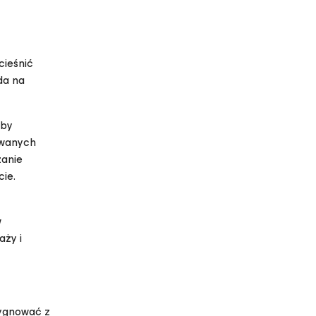
cieśnić
da na
aby
owanych
zanie
ie.
w
aży i
zygnować z