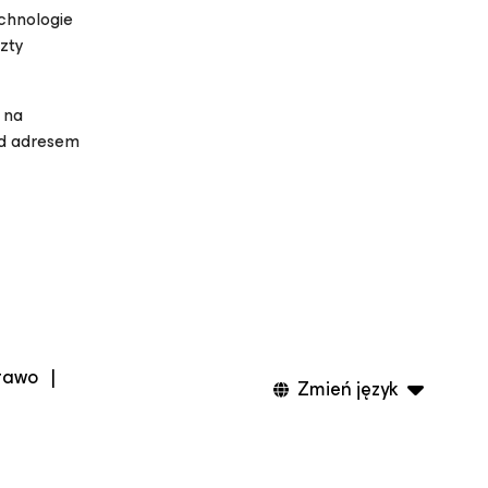
echnologie
zty
 na
pod adresem
rawo
|
Zmień język