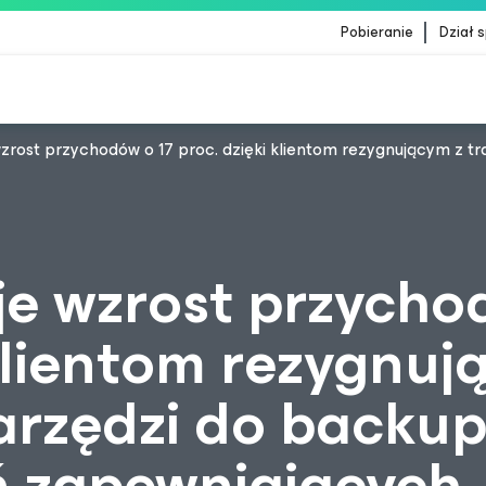
Pobieranie
Dział 
zrost przychodów o 17 proc. dzięki klientom rezygnującym z t
ientów, których dotyczy aktualizacja treści Crow
e wzrost przycho
 klientom rezygnuj
arzędzi do backu
ń zapewniających