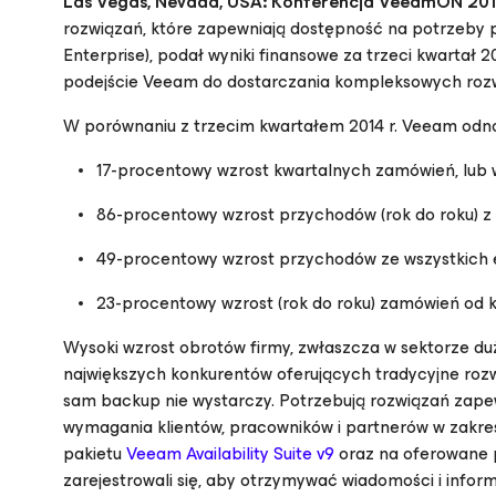
Las Vegas, Nevada, USA: Konferencja VeeamON 2015
rozwiązań, które zapewniają dostępność na potrzeby p
Enterprise
), podał wyniki finansowe za trzeci kwartał 
podejście Veeam do dostarczania kompleksowych roz
W porównaniu z trzecim kwartałem 2014 r. Veeam odn
17-procentowy wzrost kwartalnych zamówień, lub w
86-procentowy wzrost przychodów (rok do roku) z ed
49-procentowy wzrost przychodów ze wszystkich edy
23-procentowy wzrost (rok do roku) zamówień od k
Wysoki wzrost obrotów firmy, zwłaszcza w sektorze d
największych konkurentów oferujących tradycyjne rozwi
sam backup nie wystarczy. Potrzebują rozwiązań zapew
wymagania klientów, pracowników i partnerów w zakresie
pakietu
Veeam Availability Suite v9
oraz na oferowane p
zarejestrowali się, aby otrzymywać wiadomości i infor