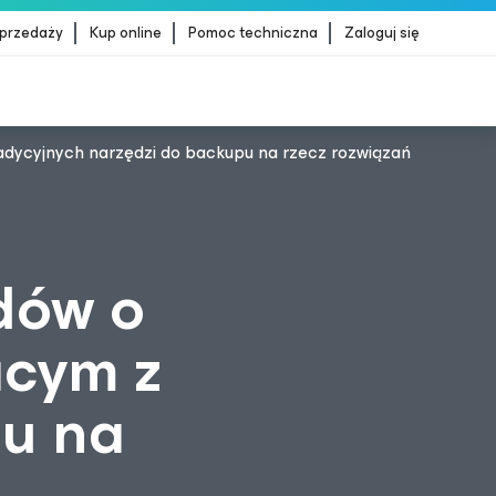
sprzedaży
Kup online
Pomoc techniczna
Zaloguj się
radycyjnych narzędzi do backupu na rzecz rozwiązań
dStrike
WIĘCEJ INFORMACJI
dów o
ącym z
pu na