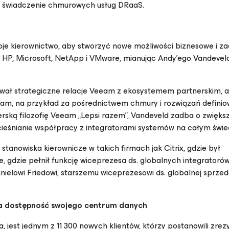
m świadczenie chmurowych usług DRaaS.
e kierownictwo, aby stworzyć nowe możliwości biznesowe i za
C, HP, Microsoft, NetApp i VMware, mianując Andy’ego Vandevel
ał strategiczne relacje Veeam z ekosystemem partnerskim, 
eam, na przykład za pośrednictwem chmury i rozwiązań defini
ską filozofię Veeam „Lepsi razem”, Vandeveld zadba o zwięks
eśnianie współpracy z integratorami systemów na całym świec
anowiska kierownicze w takich firmach jak Citrix, gdzie był
, gdzie pełnił funkcję wiceprezesa ds. globalnych integratoró
lowi Friedowi, starszemu wiceprezesowi ds. globalnej sprzed
a dostępność swojego centrum danych
 jest jednym z 11 300 nowych klientów, którzy postanowili zre