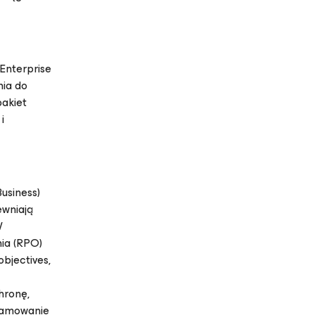
 Enterprise
nia do
pakiet
i
usiness)
ewniają
W
nia (RPO)
bjectives,
hronę,
gramowanie