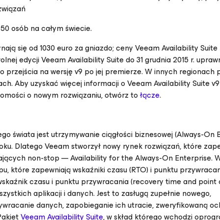
związań
50 osób na całym świecie.
ają się od 1030 euro za gniazdo; ceny Veeam Availability Suite
nej edycji Veeam Availability Suite do 31 grudnia 2015 r. upraw
 przejścia na wersję v9 po jej premierze. W innych regionach 
ch. Aby uzyskać więcej informacji o Veeam Availability Suite v9 
domości o nowym rozwiązaniu, otwórz to
łącze
.
go świata jest utrzymywanie ciągłości biznesowej (Always-On B
 roku. Dlatego Veeam stworzył nowy rynek rozwiązań, które zap
łających non-stop —
Availability for the Always-On Enterprise
. 
u, które zapewniają wskaźniki czasu (RTO) i punktu przywraca
kaźnik czasu i punktu przywracania (recovery time and point o
ystkich aplikacji i danych. Jest to zasługą zupełnie nowego,
ywracanie danych, zapobieganie ich utracie, zweryfikowaną oc
Pakiet
Veeam Availability Suite
, w skład którego wchodzi opro