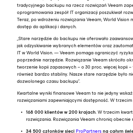
tradycyjnego backupu na rzecz rozwiązań Veeam zape
oprogramowania zespół IT organizacji poszukiwał roz
Teraz, po wdrożeniu rozwiązania Veeam, World Vision
dostęp do aplikacji i danych.
„Stare narzędzie do backupu nie oferowało zaawansowan
jak odzyskiwanie wybranych elementów oraz zautomat
IT w World Vision. — Veeam pomaga ograniczyć ryzyko,
poprzednie narzędzie. Rozwiązanie Veeam skróciło o
tworzenie kopii zapasowych – o 30 proc. więcej kopii 
również bardzo stabilny. Nasze stare narzędzie było n
dozwolonego czasu backupu”.
Kwartalne wyniki finansowe Veeam to nie jedyny wskaźn
rozwiązaniami zapewniającymi dostępność. W trzecim k
168 000 klientów w 200 krajach
. W trzecim kwart
rozwiązania. Rozwiązania Veeam chronią obecnie n
34 500 członków sieci
ProPartners
na całym świ