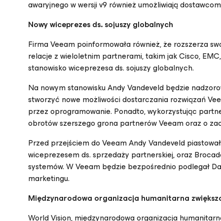
awaryjnego w wersji v9 również umożliwiają dostawco
Nowy wiceprezes ds. sojuszy globalnych
Firma Veeam poinformowała również, że rozszerza swoj
relacje z wieloletnim partnerami, takim jak Cisco, EM
stanowisko wiceprezesa ds. sojuszy globalnych.
Na nowym stanowisku Andy Vandeveld będzie nadzorow
stworzyć nowe możliwości dostarczania rozwiązań Ve
przez oprogramowanie. Ponadto, wykorzystując partner
obrotów szerszego grona partnerów Veeam oraz o zaci
Przed przejściem do Veeam Andy Vandeveld piastował st
wiceprezesem ds. sprzedaży partnerskiej, oraz Brocade
systemów. W Veeam będzie bezpośrednio podlegał Danie
marketingu.
Międzynarodowa organizacja humanitarna zwiększ
World Vision, międzynarodowa organizacja humanitarna,