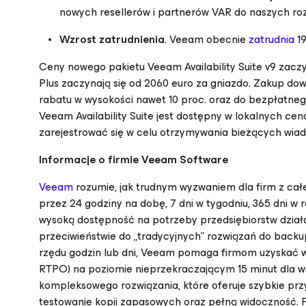
nowych resellerów i partnerów VAR do naszych ro
Wzrost zatrudnienia
. Veeam obecnie
zatrudnia
19
Ceny nowego pakietu Veeam Availability Suite v9 zaczyn
Plus zaczynają się od 2060 euro za gniazdo. Zakup dowol
rabatu w wysokości nawet 10 proc. oraz do bezpłatnego
Veeam Availability Suite jest dostępny w lokalnych cena
zarejestrować się w celu otrzymywania bieżących wia
Informacje o firmie Veeam Software
Veeam
rozumie, jak trudnym wyzwaniem dla firm z całe
przez 24 godziny na dobę, 7 dni w tygodniu, 365 dni w
wysoką dostępność na potrzeby przedsiębiorstw dzia
przeciwieństwie do „tradycyjnych” rozwiązań do backup
rzędu godzin lub dni, Veeam pomaga firmom uzyskać ws
RTPO) na poziomie nieprzekraczającym 15 minut dla wsz
kompleksowego rozwiązania, które oferuje szybkie prz
testowanie kopii zapasowych oraz pełną widoczność. 