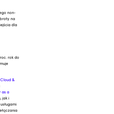
cego non-
broty na
ejścia dla
roc. rok do
jmuje
Cloud &
a
 as a
jak i
 usługami
ełączania