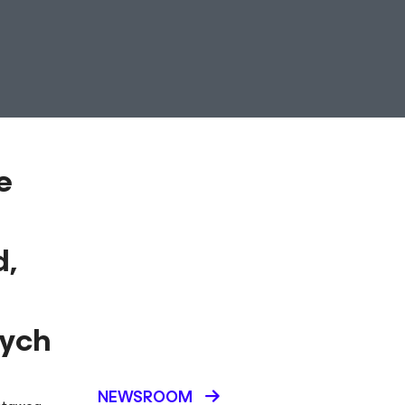
e
d,
nych
NEWSROOM