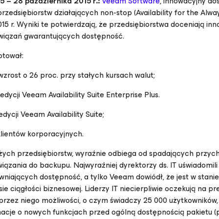
 – 28 października 2015 r.:
Veeam Software
, innowacyjny d
rzedsiębiorstw działających non-stop (
Availability for the Alw
2015 r. Wyniki te potwierdzają, że przedsiębiorstwa doceniają in
wiązań gwarantujących dostępność.
otował:
zrost o 26 proc. przy stałych kursach walut;
ycji Veeam Availability Suite Enterprise Plus.
cji Veeam Availability Suite;
lientów korporacyjnych.
użych przedsiębiorstw, wyraźnie odbiega od spadających przy
ązania do backupu. Najwyraźniej dyrektorzy ds. IT uświadomili 
niających dostępność, a tylko Veeam dowiódł, że jest w stanie
 ciągłości biznesowej. Liderzy IT niecierpliwie oczekują na p
rzez niego możliwości, o czym świadczy 25 000 użytkowników,
macje o nowych funkcjach przed ogólną dostępnością pakietu (