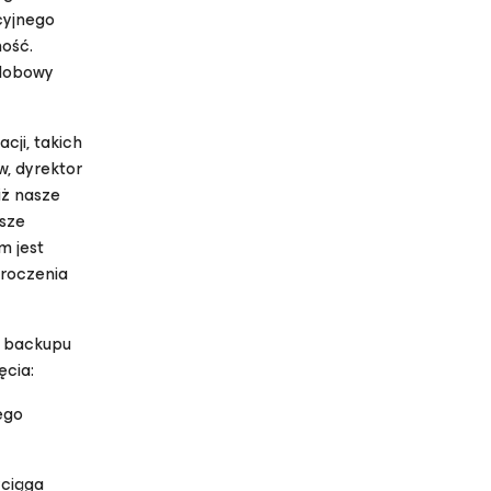
cyjnego
ość.
odobowy
cji, takich
, dyrektor
iż nasze
sze
m jest
kroczenia
y backupu
ęcia:
ego
yciąga