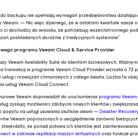
ia do backupu nie spełniają wymagań przedsiębiorstwa działają
y Veeam. — Nic więc dziwnego, że w ostatnim kwartale nasze o
ci ci dochodzą do wniosku, że potrzebują wszechstronnego pod
ązań poskładanych doraźnie z tradycyjnych systemów”.
nowego programu Veeam Cloud & Service Provider
ży Veeam Availability Suite do klientóm biznesowych. Ważnym
a transakcji w programie Veeam Cloud Provider wzrosła o 73 p
w usług i rozwiązań chmurowych z całego świata. Liczba ta obe
ia usług Veeam Cloud Connect.
chmurowe Veeam doprowadził do uruchomienia
programu Veeam 
ług zyskują możliwości zdobycia nowych klientów i zwiększani
 popytu na usługi usuwania skutków awarii —
Disaster Recovery
erów Veeam poproszonych o uwzględnienie zarówno bieżących, 
stwierdziło, że ponad połowa ich klientów jest zainteresowana
ect w zakresie replikacji maszyn wirtualnych
oraz funkcje prz