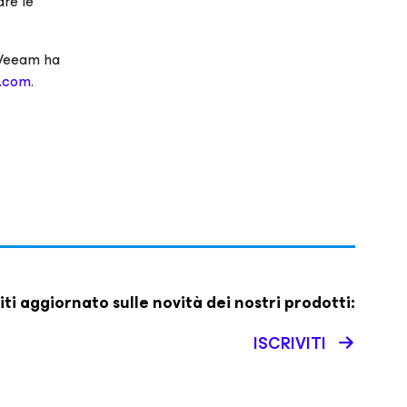
are le
i Veeam ha
m.com
.
iti aggiornato sulle novità dei nostri prodotti:
ISCRIVITI