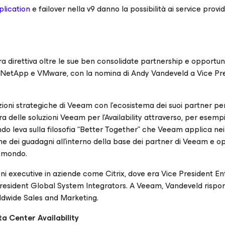
lication
e failover nella v9 danno la possibilità ai service provid
 direttiva oltre le sue ben consolidate partnership e opportuni
 NetApp e VMware, con la nomina di Andy Vandeveld a Vice Pre
zioni strategiche di Veeam con l’ecosistema dei suoi partner pe
 delle soluzioni Veeam per l’Availability attraverso, per esempio
endo leva sulla filosofia “Better Together” che Veeam applica nei
ne dei guadagni all’interno della base dei partner di Veeam e o
l mondo.
ni executive in aziende come Citrix, dove era Vice President En
 President Global System Integrators. A Veeam, Vandeveld rispo
rldwide Sales and Marketing.
a Center Availability