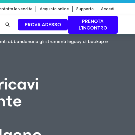
ntatta le vendite
Acquista online
Supporto
Accedi
PRENOTA
PROVA ADESSO
L'INCONTRO
lienti abbandonano gli strumenti legacy di backup e
 dei
PER SAPERNE DI
PIÙ
ricavi
nte
elgono