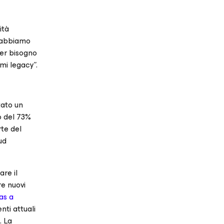
ità
, abbiamo
ver bisogno
emi legacy”.
tato un
o del 73%
rte del
ud
are il
re nuovi
as a
nti attuali
. La