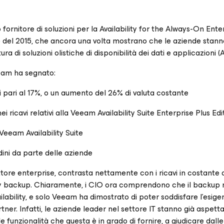
o fornitore di soluzioni per la Availability for the Always-On Ent
stre del 2015, che ancora una volta mostrano che le aziende stan
di soluzioni olistiche di disponibilità dei dati e applicazioni (Av
eeam ha segnato:
li pari al 17%, o un aumento del 26% di valuta costante
i ricavi relativi alla Veeam Availability Suite Enterprise Plus Edi
 Veeam Availability Suite
ini da parte delle aziende
tore enterprise, contrasta nettamente con i ricavi in costante 
acy backup. Chiaramente, i CIO ora comprendono che il backup 
ilability, e solo Veeam ha dimostrato di poter soddisfare l’esige
tner. Infatti, le aziende leader nel settore IT stanno già aspet
le funzionalità che questa è in grado di fornire, a giudicare dall