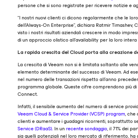
persone che si sono registrate per ricevere notizie e ag
“I nostri nuovi clienti ci dicono regolarmente che le lo
dell’Always-On Enterprise”, dichiara Ratmir Timashev, 
visto i nostri risultati aziendali crescere in modo imp
di un approccio olistico all’availability per la loro inte
La rapida crescita del Cloud porta alla creazione
La crescita di Veeam non si è limitata soltanto alle ven
elemento determinante del successo di Veeam. Ad ese
nel numero delle transazioni rispetto all’anno precede
programma globale. Queste cifre comprendono più di 98
Connect.
Infatti, il sensibile aumento del numero di service prov
Veeam Cloud & Service Provider (VCSP) program
, che 
clienti e aumentare i guadagni ricorrenti, soprattutto 
Service (DRaaS).
In un
recente sondaggio
, il 71% dei pa
sia quelli potenziali nel loro mercato di riferimento, ha