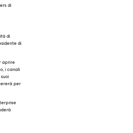
ers di
tà di
sidente di
r aprire
, i canali
 suoi
pererà per
terprise
nderà