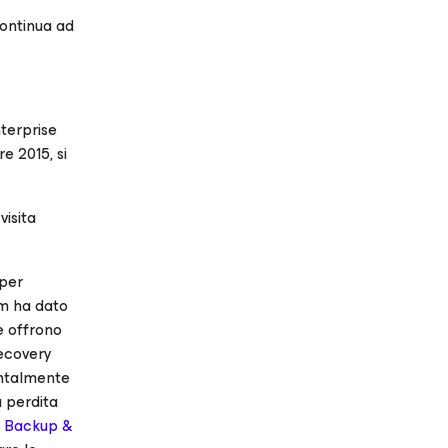
ontinua ad
nterprise
e 2015, si
visita
 per
am ha dato
e offrono
recovery
mentalmente
a perdita
 Backup &