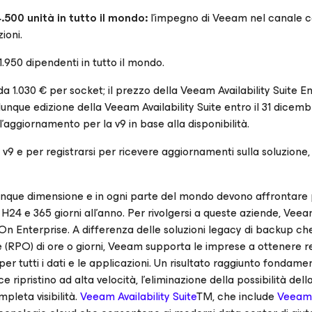
.500 unità in tutto il mondo:
l’impegno di Veeam nel canale c
ioni.
1.950 dipendenti in tutto il mondo.
da 1.030 € per socket; il prezzo della Veeam Availability Suite E
que edizione della Veeam Availability Suite entro il 31 dicembr
’aggiornamento per la v9 in base alla disponibilità.
v9 e per registrarsi per ricevere aggiornamenti sulla soluzione, 
lunque dimensione e in ogni parte del mondo devono affrontare
H24 e 365 giorni all’anno. Per rivolgersi a queste aziende, Vee
-On Enterprise
. A differenza delle soluzioni legacy di backup ch
e (RPO) di ore o giorni, Veeam supporta le imprese a ottenere 
per tutti i dati e le applicazioni. Un risultato raggiunto fonda
e ripristino ad alta velocità, l’eliminazione della possibilità dell
mpleta visibilità.
Veeam Availability Suite
TM, che include
Veeam