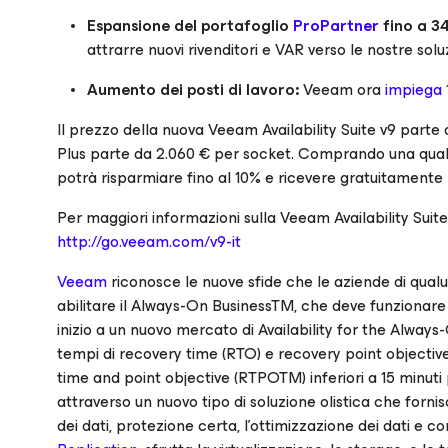
Espansione del portafoglio
ProPartner
fino a 34
attrarre nuovi rivenditori e VAR verso le nostre soluz
Aumento dei posti di lavoro:
Veeam ora
impiega
Il prezzo della nuova Veeam Availability Suite v9 parte 
Plus parte da 2.060 € per socket. Comprando una qualun
potrà risparmiare fino al 10% e ricevere gratuitamente l
Per maggiori informazioni sulla Veeam Availability Suite 
http://go.veeam.com/v9-it
Veeam
riconosce le nuove sfide che le aziende di qua
abilitare il Always-On BusinessTM, che deve funzionare 
inizio a un nuovo mercato di
Availability for the Always
tempi di recovery time (RTO) e recovery point objectiv
time and point objective (RTPOTM) inferiori a 15 minuti 
attraverso un nuovo tipo di soluzione olistica che fornisc
dei dati, protezione certa, l’ottimizzazione dei dati e co