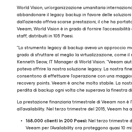
World Vision, un’organizzazione umanitaria internazionale
abbandonare il legacy backup in favore delle soluzioni 
dall’azienda offriva scarse prestazioni, il che ha portat
Veeam, World Vision è in grado di fornire l’accessibilità
staff, distribuiti in 105 Paesi.
“Lo strumento legacy di backup aveva un approccio molto 
grado di sfruttare al meglio la virtualizzazione, come il
Kenneth Seow, IT Manager di World Vision. “Veeam aiuta
poteva offrire la nostra soluzione legacy. La nostra fi
consentono di effettuare l’operazione con una maggior
recovery points. Veeam è anche molto stabile. La nost
perdita di backup ogni volta che superava la finestra d
La prestazione finanziaria trimestrale di Veeam non è l
all’availability. Nel terzo trimestre del 2015, Veeam ha a
168.000 clienti in 200 Paesi:
Nel terzo trimestre de
Veeam per l’Availability ora proteggono quasi 10 mili