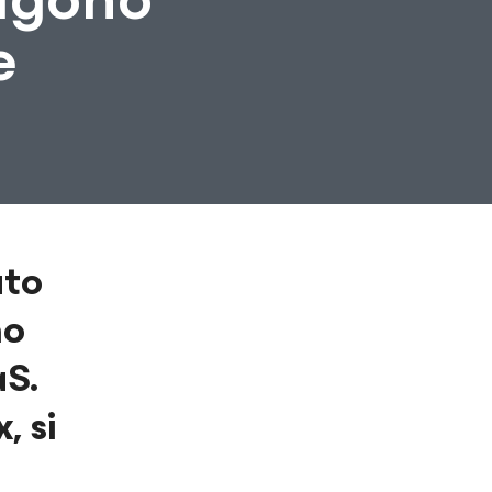
e
ato
no
aS.
, si