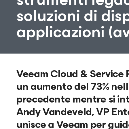
soluzioni di dis
applicazioni (av
Veeam Cloud & Service P
un aumento del 73% nelle
precedente mentre si in
Andy Vandeveld, VP Enterp
unisce a Veeam per guida