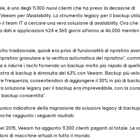
, è uno degli 11.300 nuovi clienti che ha preso la decisione di
Veeam per l’Availability. Lo strumento legacy per il backup util
o il team IT a cercare una vera soluzione di availability. Ora che
 a dati e applicazioni h24 e 365 giorni all’anno ai 46.000 membri
tradizionale, quindi era privo di funzionalità di ripristino ava
 ripristino granulare e la verifica automatica del ripristino”, co
 a ridurre i rischi fornendo un backup molto più rapido di quel
nestra di backup è diminuita del 63% con Veeam. Backup più veloc
e frequenza, consentendoci di aggiungere il 30% in più di back
ra soluzione legacy per il backup era imprevedibile, con la co
i backup consentita”.
’unico indicatore della migrazione da soluzioni legacy di backup
nche raggiunto i seguenti risultati:
l 2015, Veeam ha aggiunto 11.300 clienti paganti al totale. Le so
oni di macchine virtuali in tutto il mondo.