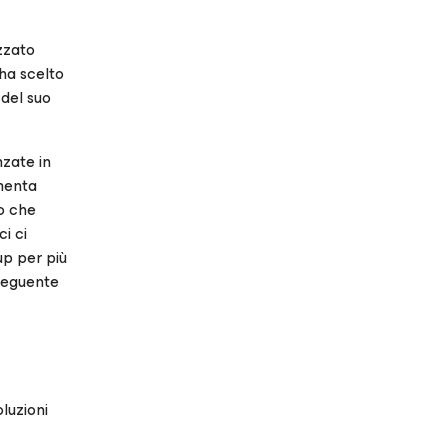
izzato
 ha scelto
 del suo
nzate in
mmenta
lo che
i ci
up per più
nseguente
luzioni