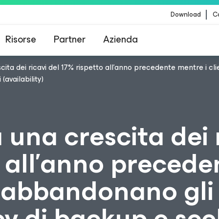
Download
Co
Risorse
Partner
Azienda
ita dei ricavi del 17% rispetto all’anno precedente mentre i c
Veeam per i clienti interessati dall'aggiornamento
(availability)
contenuti di CrowdStrike
una crescita dei 
o all’anno precede
i abbandonano gli
cy di backup e sc