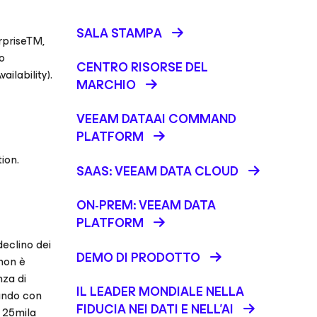
SALA STAMPA
erpriseTM,
no
CENTRO RISORSE DEL
ailability).
MARCHIO
VEEAM DATAAI COMMAND
PLATFORM
tion.
SAAS: VEEAM DATA CLOUD
ON-PREM: VEEAM DATA
PLATFORM
declino dei
DEMO DI PRODOTTO
non è
nza di
IL LEADER MONDIALE NELLA
tando con
FIDUCIA NEI DATI E NELL’AI
e 25mila