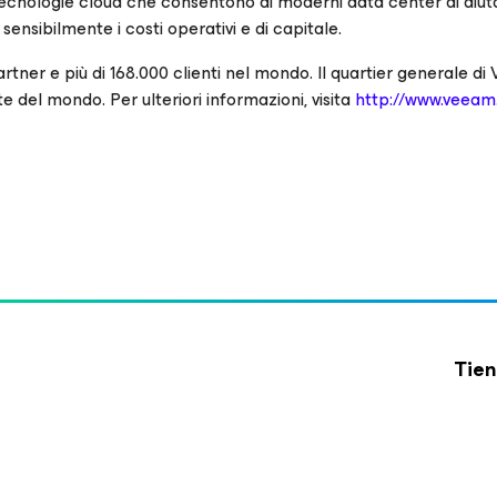
le tecnologie cloud che consentono ai moderni data center di aiut
sensibilmente i costi operativi e di capitale.
er e più di 168.000 clienti nel mondo. Il quartier generale d
rte del mondo. Per ulteriori informazioni, visita
http://www.veea
Tien