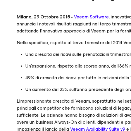
Milano, 29 Ottobre 2015 -
Veeam Software
, innovativ
annuncia i notevoli risultati raggiunti nel terzo trime
adottando l’innovativo approccio di Veeam per la fornitura 
Nello specifico, rispetto al terzo trimestre del 2014 V
Una crescita dei ricavi sulle prenotazioni trimestra
Un’espansione, rispetto allo scorso anno, dell’86% ne
49% di crescita dei ricavi per tutte le edizioni della
Un aumento del 23% sull’anno precedente degli ord
L’impressionante crescita di Veeam, soprattutto nel set
principali competitor che forniscono soluzioni di leg
sufficiente. Le aziende hanno bisogno di soluzioni di ava
avere un business Always-On di clienti, dipendenti e par
impazienza il lancio della
Veeam Availability Suite v9
e 