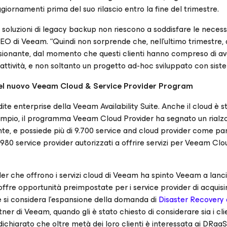
giornamenti prima del suo rilascio entro la fine del trimestre.
ro soluzioni di legacy backup non riescono a soddisfare le necess
CEO di Veeam. “Quindi non sorprende che, nell’ultimo trimestre
ressionante, dal momento che questi clienti hanno compreso di a
ra attività, e non soltanto un progetto ad-hoc sviluppato con sist
 del nuovo Veeam Cloud & Service Provider Program
dite enterprise della Veeam Availability Suite. Anche il cloud è s
mpio, il programma Veeam Cloud Provider ha segnato un rialz
nte, e possiede più di 9.700 service and cloud provider come pa
0 service provider autorizzati a offrire servizi per Veeam Clo
ider che offrono i servizi cloud di Veeam ha spinto Veeam a lanci
offre opportunità preimpostate per i service provider di acquisi
se si considera l’espansione della domanda di
Disaster Recovery 
rtner di Veeam, quando gli è stato chiesto di considerare sia i clie
 dichiarato che oltre metà dei loro clienti è interessata ai DRaaS