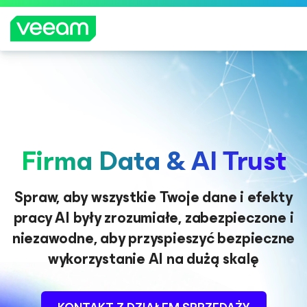
Wskazówki firmy Veeam dla klientów, których
dotyczy aktualizacja treści CrowdStrike
WIĘCEJ
INFORMA
Firma Data & AI Trust
CJI
Spraw, aby wszystkie Twoje dane i efekty
pracy AI były zrozumiałe, zabezpieczone i
niezawodne, aby przyspieszyć bezpieczne
wykorzystanie AI na dużą skalę