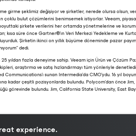
 girme şeklimiz değişiyor ve şirketler, nerede olursa olsun, veri
çin çoklu bulut çözümlerini benimsemek istiyorlar. Veeam, piyas
boyuttaki şirkete verilerini her ortamda yönetmelerine ve korum
aman; kısa süre önce Gartner®'ın Veri Merkezi Yedekleme ve Kur
yurduk. Şirketin ikinci on yıllık büyüme döneminde pazar payım
nıyorum” dedi.
n 25 yıldan fazla deneyime sahip. Veeam için Ürün ve Çözüm 
ipleri, araştırma ve satış hızlandırmayı tüm yönleriyle denetledi
ied Communications'ı sunan Intermedia'da CMO'ydu. 16 yıl boyu
ına kadar çeşitli pozisyonlarda bulundu. Polycom'dan önce Jim
üğü görevinde bulundu. Jim, California State University, East B
great experience.