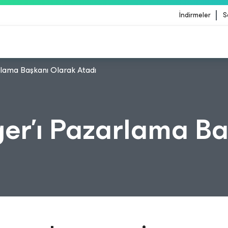
İndirmeler
S
rlama Başkanı Olarak Atadı
lemesinden etkilenen müşteriler için Veeam'in rehb
er'ı Pazarlama Ba