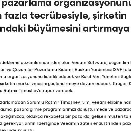
n pazarlama organizasyonun
 fazla tecrübesiyle, şirketin
nındaki büyümesini artırmaya
Yedekleme çözümlerinde lideri olan Veeam Software, bugün Jim 
rün ve Çözümler Pazarlama Kıdemli Başkan Yardımcısı (SVP) ol
ama organizasyonuna liderlik edecek ve Bulut Veri Yönetimi Sağ
k şirketin marka ivmesini güçlendirmeye devam edecek. Kruger, 
u Ratmir Timashev'e rapor verecek.
zarlama'dan Sorumlu Ratmir Timashev, “Jim, Veeam ekibine hari
sajlaşma, pazara girme programlarımızı dönüştürmede ve pazardak
tığımızda, oldukça rekabetçi bir pazarda, gelişen müşteri tale
z gerekiyor. Jim’in liderliğinde Veeam’in zaten endüstri lideri pa
eklinde konuştu.