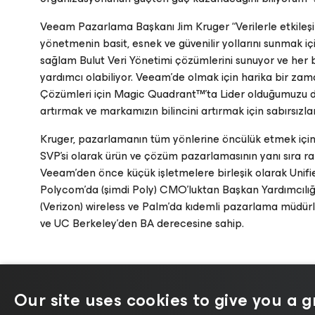
Veeam Pazarlama Başkanı Jim Kruger “Verilerle etkileşime
yönetmenin basit, esnek ve güvenilir yollarını sunmak i
sağlam Bulut Veri Yönetimi çözümlerini sunuyor ve her 
yardımcı olabiliyor. Veeam'de olmak için harika bir z
Çözümleri için Magic Quadrant™'ta Lider olduğumuzu du
artırmak ve markamızın bilincini artırmak için sabırsızla
Kruger, pazarlamanın tüm yönlerine öncülük etmek içi
SVP'si olarak ürün ve çözüm pazarlamasının yanı sıra rak
Veeam'den önce küçük işletmelere birleşik olarak Unif
Polycom'da (şimdi Poly) CMO’luktan Başkan Yardımcılığ
(Verizon) wireless ve Palm’da kıdemli pazarlama müdürl
ve UC Berkeley’den BA derecesine sahip.
Our site uses cookies to give you a 