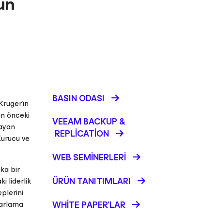
un
BASIN ODASI
Kruger'ın
an önceki
VEEAM BACKUP &
layan
REPLICATION
Kurucu ve
WEB SEMINERLERI
ka bir
ÜRÜN TANITIMLARI
i liderlik
plerini
zarlama
WHITE PAPER'LAR