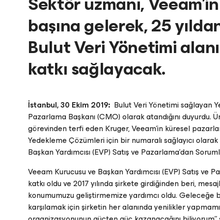
Sektör uzmanı, Veeam’i
başına gelerek, 25 yıldan
Bulut Veri Yönetimi ala
katkı sağlayacak.
İstanbul, 30 Ekim 2019:
Bulut Veri Yönetimi sağlayan 
Pazarlama Başkanı (CMO) olarak atandığını duyurdu. Ü
görevinden terfi eden Kruger, Veeam’in küresel pazarl
Yedekleme Çözümleri için bir numaralı sağlayıcı olara
Başkan Yardımcısı (EVP) Satış ve Pazarlama'dan Soruml
Veeam Kurucusu ve Başkan Yardımcısı (EVP) Satış ve Pa
katkı oldu ve 2017 yılında şirkete girdiğinden beri, me
konumumuzu geliştirmemize yardımcı oldu. Geleceğe bak
karşılamak için şirketin her alanında yenilikler yapmamı
organizasyonunun güçten güç kazanacağını biliyorum” ş