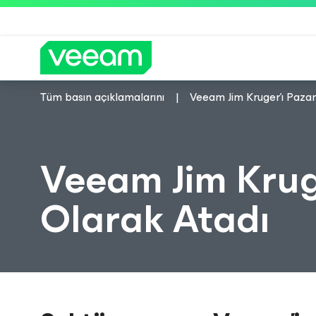
Tüm basın açıklamalarını
Veeam Jim Kruger'ı Paza
CrowdStrike'ın içerik güncel
Veeam Jim Krug
Olarak Atadı