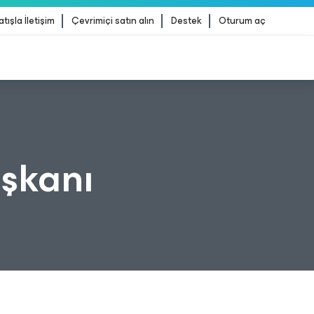
atışla İletişim
Çevrimiçi satın alın
Destek
Oturum aç
erliği
DAHA FAZLA BILGI
şkanı