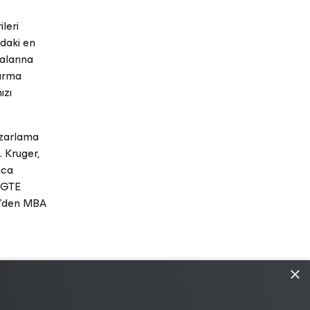
leri
adaki en
alarına
tarma
ızı
Pazarlama
. Kruger,
nca
, GTE
ay’den MBA
×