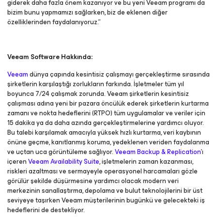
giderek daha fazla önem kazanıyor ve bu yeni Veeam programı da
bizim bunu yapmamızı sağlarken, biz de eklenen diğer
özelliklerinden faydalanıyoruz.”
Veeam Software Hakkında:
Veeam
dünya çapında kesintisiz çalışmayı gerçekleştirme sırasında
şirketlerin karşılaştığı zorlukların farkında. İşletmeler tüm yıl
boyunca 7/24 çalışmak zorunda. Veeam şirketlerin kesintisiz
çalışması adına yeni bir pazara öncülük ederek şirketlerin kurtarma
zamanı ve nokta hedeflerini (RTPO) tüm uygulamalar ve veriler için
15 dakika ya da daha azında gerçekleştirmelerine yardımcı oluyor.
Bu talebi karşılamak amacıyla yüksek hızlı kurtarma, veri kaybının
önüne geçme, kanıtlanmış koruma, yedeklenen veriden faydalanma
ve uçtan uca görüntüleme sağlıyor.
Veeam Backup & Replication
’ı
içeren
Veeam Availability Suite
, işletmelerin zaman kazanması,
riskleri azaltması ve sermayeyle operasyonel harcamaları gözle
görülür şekilde düşürmesine yardımcı olacak modern veri
merkezinin sanallaştırma, depolama ve bulut teknolojilerini bir üst
seviyeye taşırken Veeam müşterilerinin bugünkü ve gelecekteki iş
hedeflerini de destekliyor.