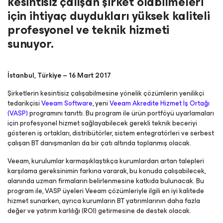
kesintisiz çalışan şirket olabilmeleri
için ihtiyaç duydukları yüksek kaliteli
profesyonel ve teknik hizmeti
sunuyor.
İstanbul, Türkiye – 16 Mart 2017
Şirketlerin kesintisiz çalışabilmesine yönelik çözümlerin yenilikçi
tedarikçisi
Veeam Software
, yeni
Veeam Akredite Hizmet İş Ortağı
(VASP)
programını tanıttı. Bu program ile ürün portföyü uyarlamaları
için profesyonel hizmet sağlayabilecek gerekli teknik beceriyi
gösteren iş ortakları, distribütörler, sistem entegratörleri ve serbest
çalışan BT danışmanları da bir çatı altında toplanmış olacak.
Veeam, kurulumlar karmaşıklaştıkça kurumlardan artan talepleri
karşılama gereksinimin farkına vararak, bu konuda çalışabilecek,
alanında uzman firmaların belirlenmesine katkıda bulunacak. Bu
program ile, VASP üyeleri Veeam çözümleriyle ilgili en iyi kalitede
hizmet sunarken, ayrıca kurumların BT yatırımlarının daha fazla
değer ve yatırım karlılığı (ROI) getirmesine de destek olacak.