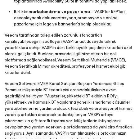
toplantılarında Availability Suite’in tanıtımı da yapılabilecek.
Birlikte markalandırma ve pazarlama
– VASP’lar RFP’leri
cevaplayacak dokümantasyona, promosyon ve online
pazarlama için logo ve bannerlar’a sahip olacaklar.
Veeam tarafından talep edilen zorunlu standartları
karşılayabileceğini ispatlayan VASP’lar üst düzeyde teknik
yeterliliklera sahip. VASP’ın dört farklı üyelik çeşidinin kriterleri özel
olarak geliştirildi. Bunların arasında; ilgili hizmetlerin bir çok
platformda sağlanabilmesi, Veeam Sertifikalı Mühendis (VMCE),
Veeam Sertifikalı Mimar akreditesi, profesyonel hizmet ekibi gibi
kriterler dahil.
Veeam Software EMEA Kanal Satışları Başkan Yardımcısı Gilles
Pommier müşteriyle BT tedarikçisi arasındaki ilişkinin evrim
geçirdiğini belirtiyor. “Müşteriler, şirketteki BT ekibinin ROI’yi
yükseltmek ve karmaşık BT yapılarına yönelik ısmarlama çözümler
yaratabilmelerine yardımcı olacak tecrübeli ve profesyonel hizmet
veren iş ortakları önerecek tedarikçi arıyor. VASP’ı ortaya
çıkarmamızın çift taraflı faydası var: Müşterilerin ihtiyaçlarını
cevaplamaya yardım ederken iş ortaklarımıza da yeni ciro fırsatları
sağlıyoruz. Aynı zamanda, VASP’ın tanıtılmasıyla iş ortaklarımızın