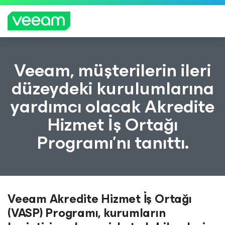
CrowdStrike'ın içerik güncellemesinden etkilenen
Veeam, müşterilerin ileri
müşteriler için Veeam'in rehberliği
düzeydeki kurulumlarına
DAH
yardımcı olacak Akredite
A
FAZL
Hizmet İş Ortağı
A
BILGI
Programı’nı tanıttı.
Veeam Akredite Hizmet İş Ortağı
(VASP) Programı, kurumların