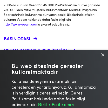
2006’da kurulan Veeam’in 45.000 ProPartner’ı ve dünya çapında
230.000’den fazla müşterisi bulunmaktadır. Merkezi İsviçre’nin
Baar şehrinde bulunan ve dünyanın çeşitli ülkelerinde ofisleri
bulunan Veeam hakkında daha fazla bilgi için
http://www.veeam.com
‘u ziyaret edebilirsiniz.
BASIN ODASI
VEEAM BACKUP &
REPLICATION
×
WEB SEMINERLERI
Bu web sitesinde çerezler
kullanılmaktadır
ÜRÜN TANITIMLARI
Kullanıcı deneyimini artırmak için
WHITE PAPER'LAR
çerezlerden yararlanıyoruz. Kullanmamıza
izin verdiğiniz çerezleri seçin. Çerez
Politikamız hakkında daha fazla bilgi
edinmek için
Gizlilik Politikamızı