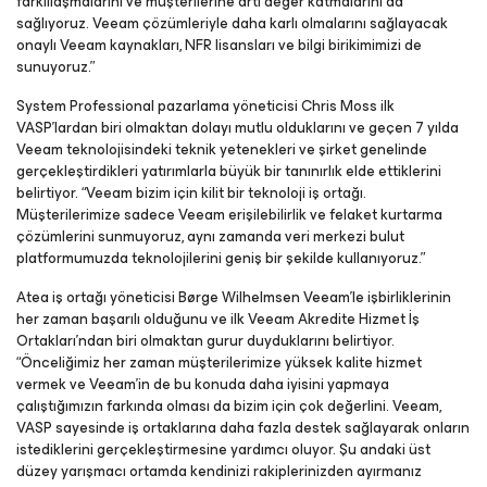
farklılaşmalarını ve müşterilerine artı değer katmalarını da
sağlıyoruz. Veeam çözümleriyle daha karlı olmalarını sağlayacak
onaylı Veeam kaynakları, NFR lisansları ve bilgi birikimimizi de
sunuyoruz.”
System Professional pazarlama yöneticisi Chris Moss ilk
VASP’lardan biri olmaktan dolayı mutlu olduklarını ve geçen 7 yılda
Veeam teknolojisindeki teknik yetenekleri ve şirket genelinde
gerçekleştirdikleri yatırımlarla büyük bir tanınırlık elde ettiklerini
belirtiyor. “Veeam bizim için kilit bir teknoloji iş ortağı.
Müşterilerimize sadece Veeam erişilebilirlik ve felaket kurtarma
çözümlerini sunmuyoruz, aynı zamanda veri merkezi bulut
platformumuzda teknolojilerini geniş bir şekilde kullanıyoruz.”
Atea iş ortağı yöneticisi Børge Wilhelmsen Veeam’le işbirliklerinin
her zaman başarılı olduğunu ve ilk Veeam Akredite Hizmet İş
Ortakları’ndan biri olmaktan gurur duyduklarını belirtiyor.
“Önceliğimiz her zaman müşterilerimize yüksek kalite hizmet
vermek ve Veeam’in de bu konuda daha iyisini yapmaya
çalıştığımızın farkında olması da bizim için çok değerlini. Veeam,
VASP sayesinde iş ortaklarına daha fazla destek sağlayarak onların
istediklerini gerçekleştirmesine yardımcı oluyor. Şu andaki üst
düzey yarışmacı ortamda kendinizi rakiplerinizden ayırmanız