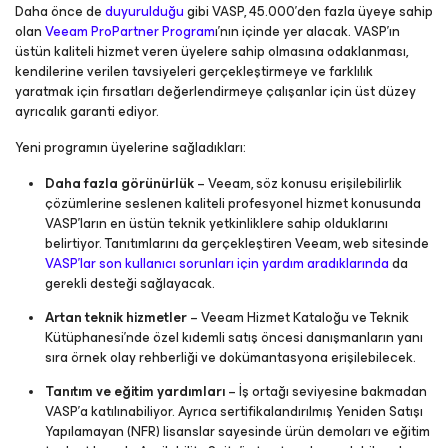
Daha önce de
duyurulduğu
gibi VASP, 45.000’den fazla üyeye sahip
olan
Veeam ProPartner Program
ı’nın içinde yer alacak. VASP’ın
üstün kaliteli hizmet veren üyelere sahip olmasına odaklanması,
kendilerine verilen tavsiyeleri gerçekleştirmeye ve farklılık
yaratmak için fırsatları değerlendirmeye çalışanlar için üst düzey
ayrıcalık garanti ediyor.
Yeni programın üyelerine sağladıkları:
Daha fazla görünürlük
– Veeam, söz konusu erişilebilirlik
çözümlerine seslenen kaliteli profesyonel hizmet konusunda
VASP’ların en üstün teknik yetkinliklere sahip olduklarını
belirtiyor. Tanıtımlarını da gerçekleştiren Veeam, web sitesinde
VASP’lar son kullanıcı sorunları için yardım aradıklarında
da
gerekli desteği sağlayacak.
Artan teknik hizmetler
– Veeam Hizmet Kataloğu ve Teknik
Kütüphanesi’nde özel kıdemli satış öncesi danışmanların yanı
sıra örnek olay rehberliği ve dokümantasyona erişilebilecek.
Tanıtım ve eğitim yardımları
– İş ortağı seviyesine bakmadan
VASP’a katılınabiliyor. Ayrıca sertifikalandırılmış Yeniden Satışı
Yapılamayan (NFR) lisanslar sayesinde ürün demoları ve eğitim