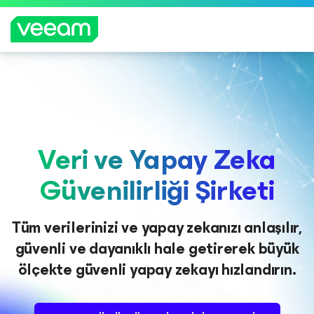
CrowdStrike'ın içerik güncellemesinden etkilenen
müşteriler için Veeam'in rehberliği
DAH
A
Veri ve Yapay Zeka
FAZL
A
Güvenilirliği Şirketi
BILGI
Tüm verilerinizi ve yapay zekanızı anlaşılır,
güvenli ve dayanıklı hale getirerek büyük
ölçekte güvenli yapay zekayı hızlandırın.