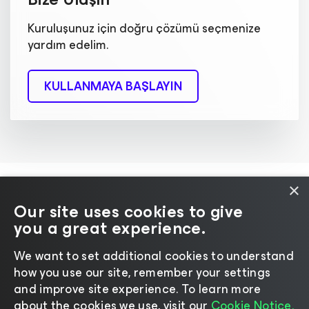
Kuruluşunuz için doğru çözümü seçmenize
yardım edelim.
KULLANMAYA BAŞLAYIN
×
Our site uses cookies to give
you a great experience.
Dil seçin
We want to set additional cookies to understand
how you use our site, remember your settings
©2026 Veeam® Software
|
Gizlilik Bildirimi
|
and improve site experience. ​To learn more
Çerez Bildirimi
|
Yasal
|
Lisanslama Politikası
|
about the cookies we use, visit our
Cookie Notice.
Tedarikçi Kaynakları