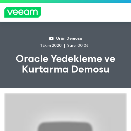
CrowdStrike'ın içerik güncellemesinden etkilenen
Ürün Demosu
müşteriler için Veeam'in rehberliği
1 Ekim 2020
Süre: 00:06
DAH
Oracle Yedekleme ve
A
Kurtarma Demosu
FAZL
A
BILGI