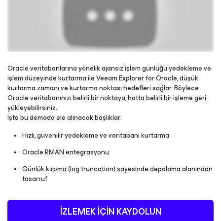
Oracle veritabanlarına yönelik ajansız işlem günlüğü yedekleme ve
işlem düzeyinde kurtarma ile Veeam Explorer for Oracle, düşük
kurtarma zamanı ve kurtarma noktası hedefleri sağlar. Böylece
Please register to get access to watch the webinar
Oracle veritabanınızı belirli bir noktaya, hatta belirli bir işleme geri
yükleyebilirsiniz.
İşte bu demoda ele alınacak başlıklar:
Hızlı, güvenilir yedekleme ve veritabanı kurtarma
Oracle RMAN entegrasyonu
Günlük kırpma (log truncation) sayesinde depolama alanından
tasarruf
İZLEMEK IÇIN KAYDOLUN