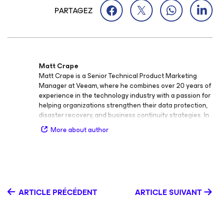
PARTAGEZ
Matt Crape
Matt Crape is a Senior Technical Product Marketing
Manager at Veeam, where he combines over 20 years of
experience in the technology industry with a passion for
helping organizations strengthen their data protection,
disaster recovery, and business continuity strategies. In
his current role, Matt focuses on translating complex
More about author
technical concepts into clear, actionable insights that
empower customers and partners to succeed with
Veeam Data Platform. Matt’s areas of expertise include
virtualization, backup and recovery, disaster recovery,
business continuity, strategic planning, and customer
advocacy. His technical depth and customer‑centric
ARTICLE PRÉCÉDENT
ARTICLE SUIVANT
approach make him a trusted advocate for modern data
resilience and protection solutions. Before joining
Veeam, Matt built his career through hands‑on technical