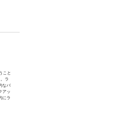
うこと
た。ラ
的なバ
クアッ
的にラ