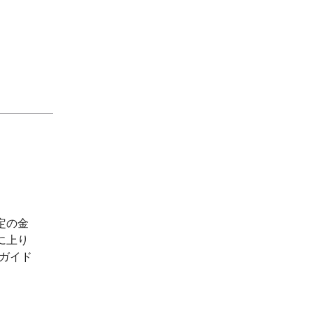
定の金
に上り
ガイド