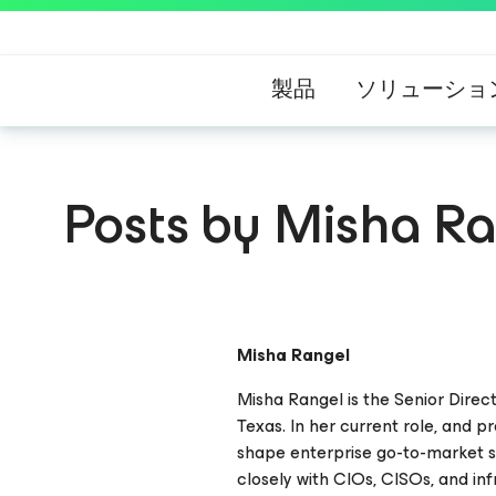
製品
ソリューショ
Posts by Misha R
Misha Rangel
Misha Rangel is the Senior Direc
Texas. In her current role, and 
shape enterprise go-to-market st
closely with CIOs, CISOs, and inf