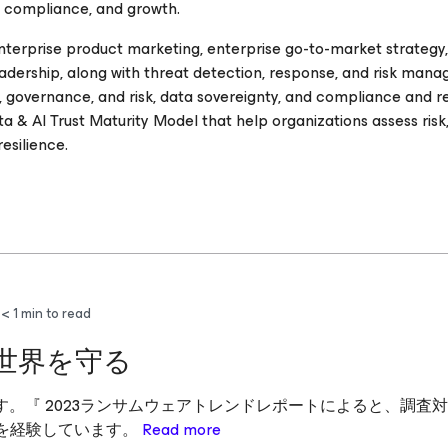
e, compliance, and growth.
nterprise product marketing, enterprise go-to-market strategy
adership, along with threat detection, response, and risk man
t, governance, and risk, data sovereignty, and compliance and re
a & AI Trust Maturity Model that help organizations assess risk, 
esilience.
< 1
min to read
世界を守る
。『 2023ランサムウェアトレンドレポートによると、調査
撃を経験しています。
Read more