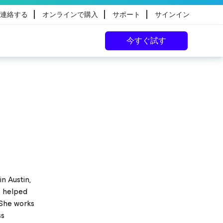
|
|
|
連絡する
オンラインで購入
サポート
サインイン
今すぐ試す
n Austin,
s helped
 She works
ss