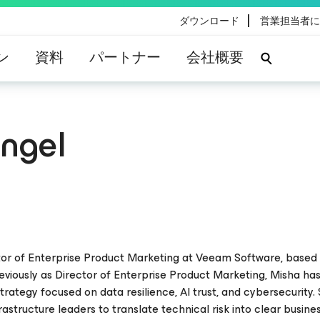
|
ダウンロード
営業担当者に
ン
資料
パートナー
会社概要
angel
tor of Enterprise Product Marketing at Veeam Software, based i
previously as Director of Enterprise Product Marketing, Misha ha
rategy focused on data resilience, AI trust, and cybersecurity.
rastructure leaders to translate technical risk into clear busine