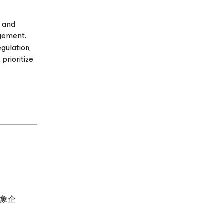
, and
agement.
gulation,
prioritize
対象企