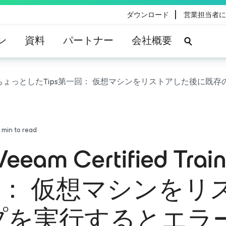
|
ダウンロード
営業担当者に
ン
資料
パートナー
会社概要
rainer) からのちょっとしたTips第一回： 仮想マシンをリストア
min to read
eam Certified Tr
一回： 仮想マシンを
プを実行するとエラ