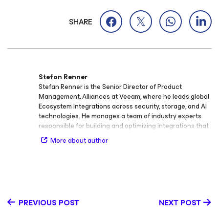
SHARE
Stefan Renner
Stefan Renner is the Senior Director of Product
Management, Alliances at Veeam, where he leads global
Ecosystem Integrations across security, storage, and AI
technologies. He manages a team of industry experts
responsible for building and optimizing integrations that
extend the Veeam Data Platform and strengthen
More about author
Veeam’s position within the broader IT ecosystem. As a
product leader, Stefan directly oversees key integrations
including the Veeam App for CrowdStrike, Veeam App for
ServiceNow, Veeam App for Palo Alto, and Veeam App for
Splunk, among others in the cybersecurity space. He
also leads the team driving primary, secondary, and
PREVIOUS POST
NEXT POST
object storage integrations, enabling customers and
partners to achieve resilient, scalable, and efficient data