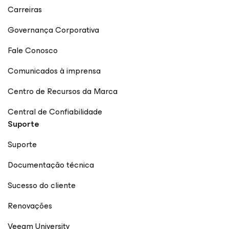
partners simplify complexity and accelerate digital
Carreiras
resilience. X Website Notable Video Appearances:
theCUBE interview with Stefan Renner (Veeam) and
Governança Corporativa
Darren Williams (Cisco) at Cisco Live EMEA 2018 Data
Visionary Talks - Stefan Renner, Veeam Chris O'Brien,
Fale Conosco
Cisco & Stefan Renner, Veeam | VMworld 2018 1+1=3 :
Veeam Global Alliance Interview - Cisco Live 2016 Veeam
Comunicados à imprensa
at Cisco Live 2017 in Berlin - Day 2 Stefan Renner, Veeam
& Darren Williams, Cisco | Cisco Live EU 2018
Centro de Recursos da Marca
Central de Confiabilidade
Suporte
Suporte
Documentação técnica
Sucesso do cliente
Renovações
Veeam University