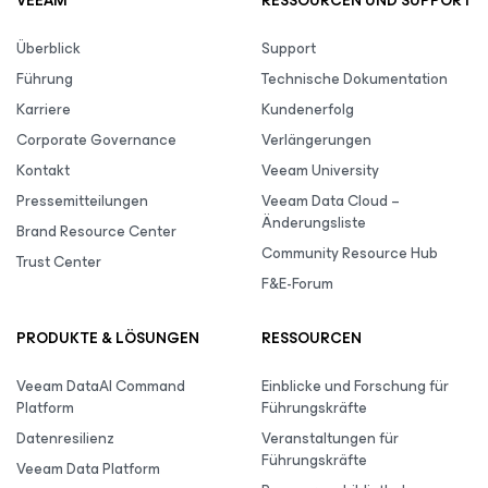
VEEAM
RESSOURCEN UND SUPPORT
Überblick
Support
Führung
Technische Dokumentation
Karriere
Kundenerfolg
Corporate Governance
Verlängerungen
Kontakt
Veeam University
Pressemitteilungen
Veeam Data Cloud –
Änderungsliste
Brand Resource Center
Community Resource Hub
Trust Center
F&E-Forum
PRODUKTE & LÖSUNGEN
RESSOURCEN
Veeam DataAI Command
Einblicke und Forschung für
Platform
Führungskräfte
Datenresilienz
Veranstaltungen für
Führungskräfte
Veeam Data Platform