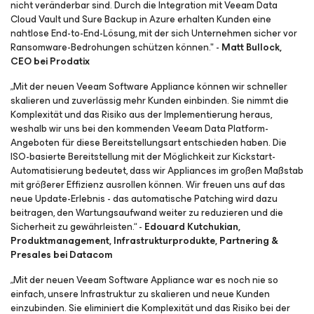
nicht veränderbar sind. Durch die Integration mit Veeam Data
Cloud Vault und Sure Backup in Azure erhalten Kunden eine
nahtlose End-to-End-Lösung, mit der sich Unternehmen sicher vor
Ransomware-Bedrohungen schützen können." -
Matt Bullock,
CEO bei Prodatix
„Mit der neuen Veeam Software Appliance können wir schneller
skalieren und zuverlässig mehr Kunden einbinden. Sie nimmt die
Komplexität und das Risiko aus der Implementierung heraus,
weshalb wir uns bei den kommenden Veeam Data Platform-
Angeboten für diese Bereitstellungsart entschieden haben. Die
ISO-basierte Bereitstellung mit der Möglichkeit zur Kickstart-
Automatisierung bedeutet, dass wir Appliances im großen Maßstab
mit größerer Effizienz ausrollen können. Wir freuen uns auf das
neue Update-Erlebnis - das automatische Patching wird dazu
beitragen, den Wartungsaufwand weiter zu reduzieren und die
Sicherheit zu gewährleisten.“ -
Edouard Kutchukian,
Produktmanagement, Infrastrukturprodukte, Partnering &
Presales bei Datacom
„Mit der neuen Veeam Software Appliance war es noch nie so
einfach, unsere Infrastruktur zu skalieren und neue Kunden
einzubinden. Sie eliminiert die Komplexität und das Risiko bei der