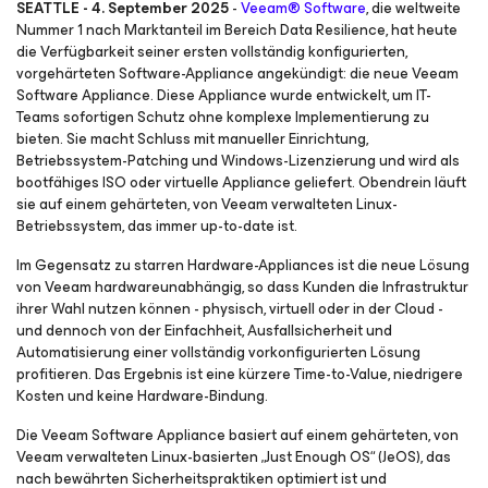
SEATTLE - 4. September 2025
-
Veeam® Software
, die weltweite
Nummer 1 nach Marktanteil im Bereich Data Resilience, hat heute
die Verfügbarkeit seiner ersten vollständig konfigurierten,
vorgehärteten Software-Appliance angekündigt: die neue Veeam
Software Appliance. Diese Appliance wurde entwickelt, um IT-
Teams sofortigen Schutz ohne komplexe Implementierung zu
bieten. Sie macht Schluss mit manueller Einrichtung,
Betriebssystem-Patching und Windows-Lizenzierung und wird als
bootfähiges ISO oder virtuelle Appliance geliefert. Obendrein läuft
sie auf einem gehärteten, von Veeam verwalteten Linux-
Betriebssystem, das immer up-to-date ist.
Im Gegensatz zu starren Hardware-Appliances ist die neue Lösung
von Veeam hardwareunabhängig, so dass Kunden die Infrastruktur
ihrer Wahl nutzen können - physisch, virtuell oder in der Cloud -
und dennoch von der Einfachheit, Ausfallsicherheit und
Automatisierung einer vollständig vorkonfigurierten Lösung
profitieren. Das Ergebnis ist eine kürzere Time-to-Value, niedrigere
Kosten und keine Hardware-Bindung.
Die Veeam Software Appliance basiert auf einem gehärteten, von
Veeam verwalteten Linux-basierten „Just Enough OS“ (JeOS), das
nach bewährten Sicherheitspraktiken optimiert ist und