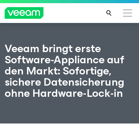
Hinweise von Veeam für Kunden, die vom Content-
Veeam bringt erste
Update von CrowdStrike betroffen sind
Software-Appliance auf
MEH
R
den Markt: Sofortige,
ERFA
HRE
sichere Datensicherung
N
ohne Hardware-Lock-in