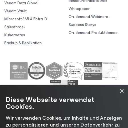
Ressourcenbibliothek
Veeam Data Cloud
Whitepaper
Veeam Vault
On-demand-Webinare
Microsoft 365 & Entra ID
Success Storys
Salesforce-
On-demand-Produktdemos
Kubernetes
Backup & Replikation
×
Diese Webseite verwendet
Cookies.
Wir verwenden Cookies, um Inhalte und Anzeigen
zu personalisieren und unseren Datenverkehr zu
©2026 Veeam® Software |
Datenschutzrichtlinie
|