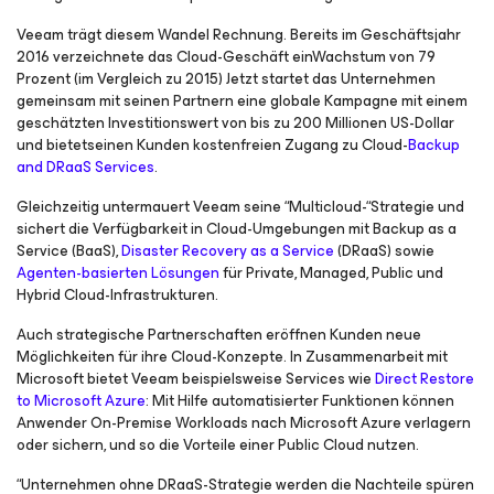
Veeam trägt diesem Wandel Rechnung. Bereits im Geschäftsjahr
2016 verzeichnete das Cloud-Geschäft einWachstum von 79
Prozent (im Vergleich zu 2015) Jetzt startet das Unternehmen
gemeinsam mit seinen Partnern eine globale Kampagne mit einem
geschätzten Investitionswert von bis zu 200 Millionen US-Dollar
und bietetseinen Kunden kostenfreien Zugang zu Cloud-
Backup
and DRaaS Services
.
Gleichzeitig untermauert Veeam seine “Multicloud-“Strategie und
sichert die Verfügbarkeit in Cloud-Umgebungen mit Backup as a
Service (BaaS),
Disaster Recovery as a Service
(DRaaS) sowie
Agenten-basierten Lösungen
für Private, Managed, Public und
Hybrid Cloud-Infrastrukturen.
Auch strategische Partnerschaften eröffnen Kunden neue
Möglichkeiten für ihre Cloud-Konzepte. In Zusammenarbeit mit
Microsoft bietet Veeam beispielsweise Services wie
Direct Restore
to Microsoft Azure
: Mit Hilfe automatisierter Funktionen können
Anwender On-Premise Workloads nach Microsoft Azure verlagern
oder sichern, und so die Vorteile einer Public Cloud nutzen.
“Unternehmen ohne DRaaS-Strategie werden die Nachteile spüren