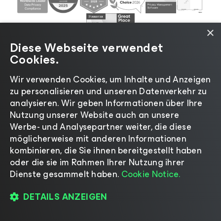
×
Diese Webseite verwendet
Cookies.
Wir verwenden Cookies, um Inhalte und Anzeigen
zu personalisieren und unseren Datenverkehr zu
©2026 Veeam® Software |
Datenschutzrichtlinie
|
analysieren. Wir geben Informationen über Ihre
Cookies
|
Rechtliches
|
Lizenzierungsrichtlinie
|
Nutzung unserer Website auch an unsere
Lieferanten-Ressourcen
|
Impressum
Werbe- und Analysepartner weiter, die diese
möglicherweise mit anderen Informationen
kombinieren, die Sie ihnen bereitgestellt haben
oder die sie im Rahmen Ihrer Nutzung ihrer
Dienste gesammelt haben.
Cookie Notice.
Sprache ändern
DETAILS ANZEIGEN