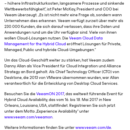
– höhere Inftrastrukturkosten, langsamere Prozesse und sinkende
Wettbewerbsfähigkeit”, ist Peter McKay, President und COO bei
Veeam überzeugt. „Es ist nicht mehr eine Frage ob, sondern wann
Unternehmen dies erkennen. Veeam verfügt zurzeit über mehr als
230.000 Kunden, die sich darauf verlassen, dass ihre Daten und
Anwendungen rund um die Uhr verfügbar sind. Viele von ihnen
wollen Cloud-Lösungen nutzen. Die
Veeam Cloud Data
Management for the Hybrid Cloud
eröffnet Lösungen für Private,
Managed, Public und hybride Cloud-Umgebungen.“
Um das Cloud-Geschäft weiter zu stärken, hat Veeam zudem
Danny Allan als Vice President für Cloud Integration und Alliance
Strategy an Bord geholt. Als Chief Technology Officer (CTO) von
Desktone, die 2013 von VMware übernommen wurden, war Allan
verantwortlich für die Entwicklung von Desktop Cloud Services.
Besuchen Sie die
VeeamON 2017
, das weltweit führende Event für
Hybrid Cloud Availability, das vom 16. bis 18. Mai 2017 in New
Orleans, Louisiana, USA, stattfindet. Registrieren Sie sich jetzt
unter dem Motto „Experience Availability“ unter
www.veeam.com/veeamon
.
Weitere Informationen finden Sie unter
www.veeam.com/de
.