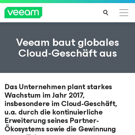
Hinweise von Veeam für Kunden, die vom Content-
Veeam baut globales
Update von CrowdStrike betroffen sind
Cloud-Geschäft aus
MEH
R
ERFA
HRE
N
Das Unternehmen plant starkes
Wachstum im Jahr 2017,
insbesondere im Cloud-Geschäft,
u.a. durch die kontinuierliche
Erweiterung seines Partner-
Ökosystems sowie die Gewinnung