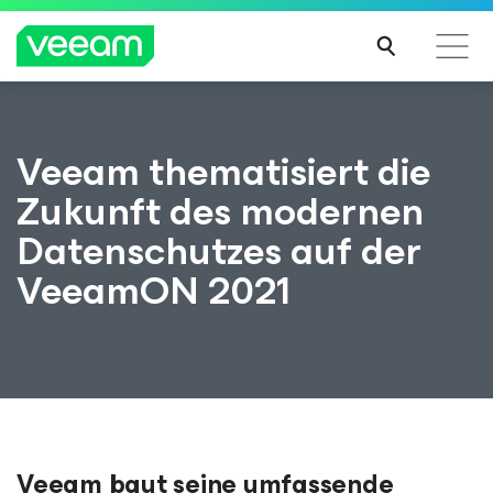
Hinweise von Veeam für Kunden, die vom Content-
Veeam thematisiert die
Update von CrowdStrike betroffen sind
Zukunft des modernen
MEH
R
Datenschutzes auf der
ERFA
HRE
VeeamON 2021
N
Veeam baut seine umfassende