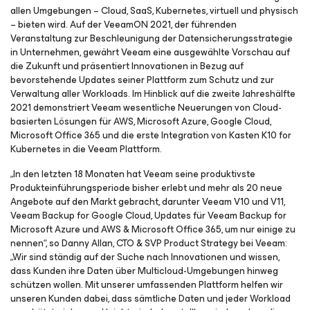
allen Umgebungen – Cloud, SaaS, Kubernetes, virtuell und physisch
– bieten wird. Auf der VeeamON 2021, der führenden
Veranstaltung zur Beschleunigung der Datensicherungsstrategie
in Unternehmen, gewährt Veeam eine ausgewählte Vorschau auf
die Zukunft und präsentiert Innovationen in Bezug auf
bevorstehende Updates seiner Plattform zum Schutz und zur
Verwaltung aller Workloads. Im Hinblick auf die zweite Jahreshälfte
2021 demonstriert Veeam wesentliche Neuerungen von Cloud-
basierten Lösungen für AWS, Microsoft Azure, Google Cloud,
Microsoft Office 365 und die erste Integration von Kasten K10
for
Kubernetes
in die Veeam Plattform.
„In den letzten 18 Monaten hat Veeam seine produktivste
Produkteinführungsperiode bisher erlebt und mehr als 20 neue
Angebote auf den Markt gebracht, darunter Veeam V10 und V11,
Veeam Backup
for Google Cloud
, Updates für Veeam Backup
for
Microsoft Azure
und
AWS & Microsoft Office 365
, um nur einige zu
nennen“, so Danny Allan, CTO & SVP Product Strategy bei Veeam:
„Wir sind ständig auf der Suche nach Innovationen und wissen,
dass Kunden ihre Daten über Multicloud-Umgebungen hinweg
schützen wollen. Mit unserer umfassenden Plattform helfen wir
unseren Kunden dabei, dass sämtliche Daten und jeder Workload