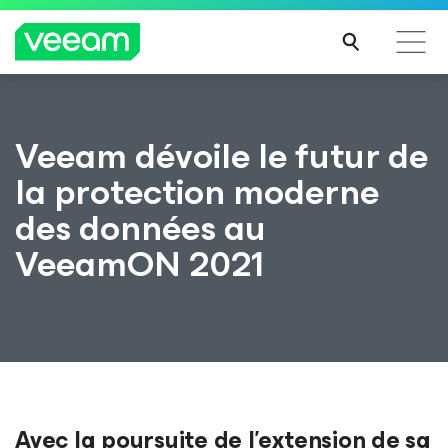
Recommandations de Veeam pour les clients
Veeam dévoile le futur de
impactés par la mise à jour de CrowdStrike
la protection moderne
LIRE
LA
des données au
SUIT
E
VeeamON 2021
Avec la poursuite de l’extension de sa