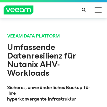
Hinweise von Veeam für Kunden, die vom Content-
Hinweise von Veeam für Kunden, die vom Content-
Update von CrowdStrike betroffen sind
Update von CrowdStrike betroffen sind
VEEAM DATA PLATFORM
MEH
MEH
Umfassende
R
R
Datenresilienz für
ERFA
ERFA
HRE
HRE
Nutanix AHV-
N
N
Workloads
Sicheres, unveränderliches Backup für
Ihre
hyperkonvergente Infrastruktur