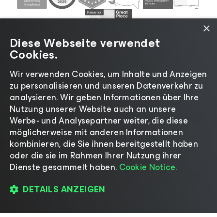
×
Diese Webseite verwendet
Cookies.
Wir verwenden Cookies, um Inhalte und Anzeigen
zu personalisieren und unseren Datenverkehr zu
©2026 Veeam® Software |
Datenschutzrichtlinie
|
analysieren. Wir geben Informationen über Ihre
Cookies
|
Rechtliches
|
Lizenzierungsrichtlinie
|
Nutzung unserer Website auch an unsere
Lieferanten-Ressourcen
|
Impressum
Werbe- und Analysepartner weiter, die diese
möglicherweise mit anderen Informationen
kombinieren, die Sie ihnen bereitgestellt haben
oder die sie im Rahmen Ihrer Nutzung ihrer
Dienste gesammelt haben.
Cookie Notice.
Sprache ändern
DETAILS ANZEIGEN