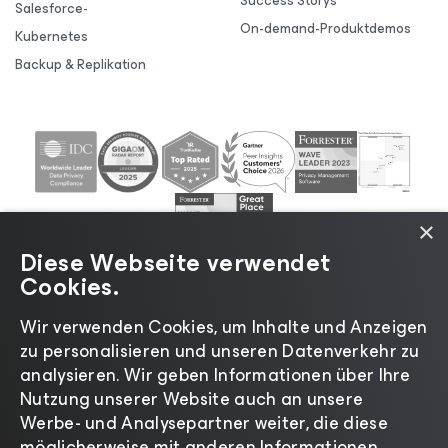
Success Storys
Salesforce-
On-demand-Produktdemos
Kubernetes
Backup & Replikation
×
Diese Webseite verwendet
Cookies.
Wir verwenden Cookies, um Inhalte und Anzeigen
zu personalisieren und unseren Datenverkehr zu
©2026 Veeam® Software |
Datenschutzrichtlinie
|
analysieren. Wir geben Informationen über Ihre
Cookies
|
Rechtliches
|
Lizenzierungsrichtlinie
|
Nutzung unserer Website auch an unsere
Lieferanten-Ressourcen
|
Impressum
Werbe- und Analysepartner weiter, die diese
möglicherweise mit anderen Informationen