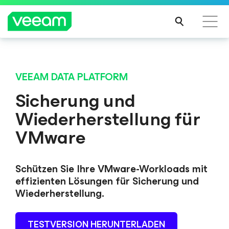
Hinweise von Veeam für Kunden, die vom Content-
Hinweise von Veeam für Kunden, die vom Content-
Update von CrowdStrike betroffen sind
Update von CrowdStrike betroffen sind
VEEAM DATA PLATFORM
MEH
MEH
Sicherung und
R
R
Wiederherstellung für
ERFA
ERFA
HRE
HRE
VMware
N
N
Schützen Sie Ihre VMware-Workloads mit
effizienten Lösungen für Sicherung und
Wiederherstellung.
TESTVERSION HERUNTERLADEN