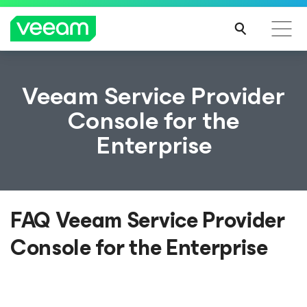
Recommandations de Veeam pour les clients
Veeam Service Provider
impactés par la mise à jour de CrowdStrike
Console
for the
LIRE
Enterprise
LA
SUIT
E
FAQ Veeam Service Provider
Console
for the Enterprise