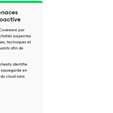
enaces
oactive
 Coveware par
ctivités suspectes
ues, techniques et
uants afin de
hesity identifie
la sauvegarde en
 du cloud sans