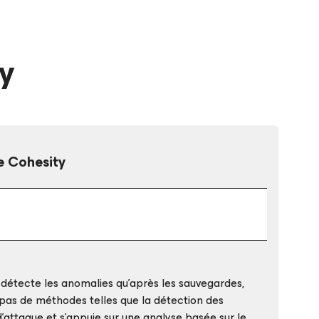
ty
e Cohesity
détecte les anomalies qu’après les sauvegardes,
pas de méthodes telles que la détection des
d’attaque et s’appuie sur une analyse basée sur le