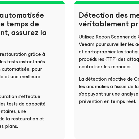
 automatisée
Détection des m
le temps de
véritablement pr
t, assurez la
Utilisez Recon Scanner de
Veeam pour surveiller les a
et cartographier les tactiq
restauration grâce à
procédures (TTP) des attaq
des tests instantanés
neutraliser les menaces.
 automatisée, pour
de et une meilleure
La détection réactive de Co
les anomalies à l’issue de 
s’appuyant sur une analyse
auration s’effectue
prévention en temps réel.
es tests de capacité
ntaires, une
de la restauration et
s plans.