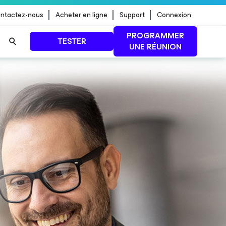
ntactez-nous
Acheter en ligne
Support
Connexion
PROGRAMMER
TESTER
UNE RÉUNION
 jour de
LIRE LA SUITE