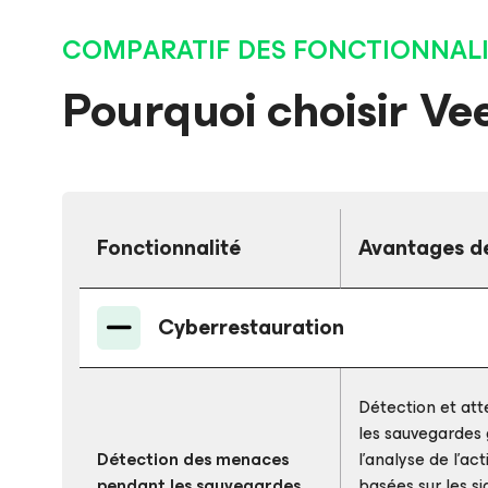
COMPARATIF DES FONCTIONNAL
Pourquoi choisir Ve
Fonctionnalité
Avantages d
Cyberrestauration
Détection et at
les sauvegardes g
Détection des menaces
l’analyse de l’ac
pendant les sauvegardes
basées sur les si