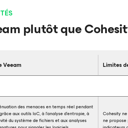
ITÉS
eam plutôt que Cohesi
e Veeam
Limites d
ténuation des menaces en temps réel pendant
râce aux outils IoC, à l’analyse d’entropie, à
Cohesity ne 
tivité du système de fichiers et aux analyses
ne propose 
gnatures pour signaler les logiciels
indicateurs 