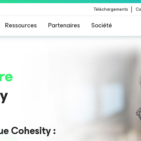
Téléchargements
Co
Ressources
Partenaires
Société
 Veeam pour les clients impactés par la mise à
CrowdStrike
re
ty
ue Cohesity :