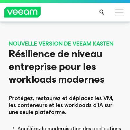
Recommandations de Veeam pour les clients
impactés par la mise à jour de CrowdStrike
NOUVELLE VERSION DE VEEAM KASTEN
Résilience de niveau
LIRE
LA
entreprise pour les
SUIT
E
workloads modernes
Protégez, restaurez et déplacez les VM,
les conteneurs et les workloads d’IA sur
une seule plateforme.
Accélérez la modernisation des applications