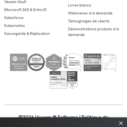
Veeam Vault
Livres blancs
Microsoft 365 & Entra ID
Webinaires à la demande
Salesforce
Témoignages de clients
Kubernetes
Démonstrations produits à la
Sauvegarde & Réplication
demande
©2026 Veeam ® Software |
Politique de
×
confidentialité
|
Politique d’utilisation des cookies
|