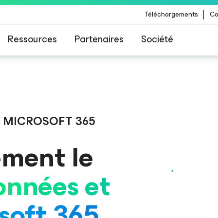
Téléchargements
Co
Ressources
Partenaires
Société
 Veeam pour les clients impactés par la mise à
CrowdStrike
R MICROSOFT 365
ement le
onnées et
osoft 365