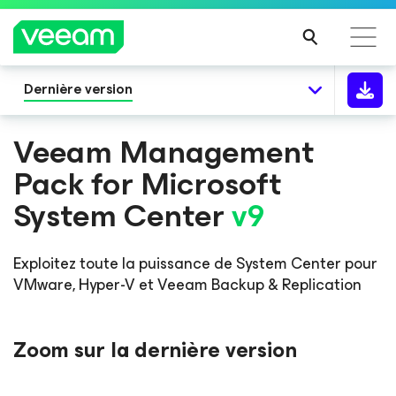
Dernière version
Recommandations de Veeam pour les clients
impactés par la mise à jour de CrowdStrike
Veeam Management
LIRE
Pack
for Microsoft
LA
SUIT
System Center
v9
E
Exploitez toute la puissance de System Center pour
VMware, Hyper-V et Veeam Backup & Replication
Zoom sur la dernière version