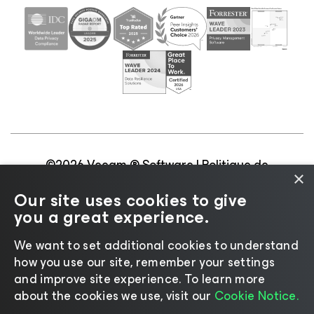
©2026 Veeam ® Software |
Politique de
×
confidentialité
|
Politique d’utilisation des cookies
|
Our site uses cookies to give
Secteur juridique
|
Politique de licences
|
you a great experience.
Ressources pour les fournisseurs
We want to set additional cookies to understand
how you use our site, remember your settings
and improve site experience. ​To learn more
about the cookies we use, visit our
Cookie Notice.
Changer de langue