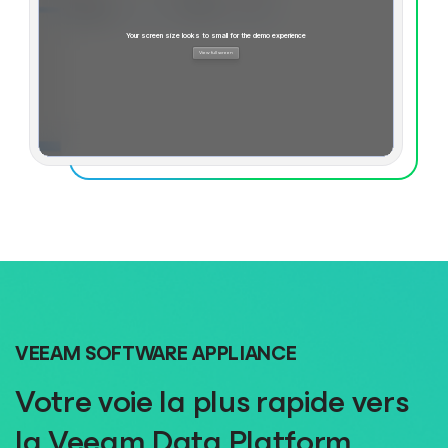
VEEAM SOFTWARE APPLIANCE
Votre voie la plus rapide vers
la Veeam Data Platform