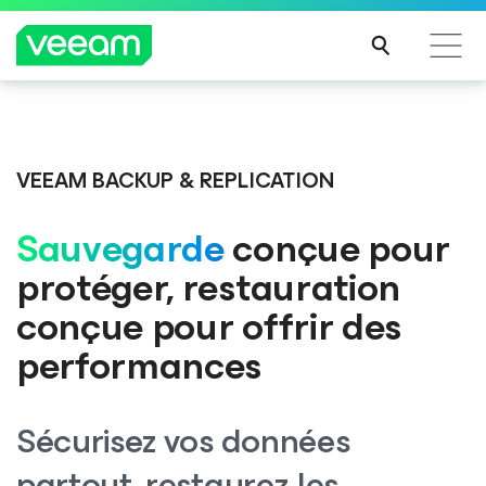
Recommandations de Veeam pour les clients
Veeam DataAI Command Platform
.
Une seule
impactés par la mise à jour de CrowdStrike
plateforme. Un contrôle total.
VEEAM BACKUP & REPLICATION
LIRE
LA
Sauvegarde
conçue pour
SUIT
DÉCOUVRIR
E
protéger, restauration
conçue pour offrir des
performances
Sécurisez vos données
partout, restaurez-les