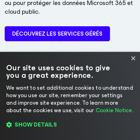
ou pour protéger les données Microsoft 365 et
cloud public.
DÉCOUVREZ LES SERVICES GÉRÉS
×
Our site uses cookies to give
you a great experience.
We want to set additional cookies to understand
82 % des entreprises du
how you use our site, remember your settings
Fortune 500
and improve site experience. ​To learn more
about the cookies we use, visit our
Cookie Notice.
SHOW DETAILS