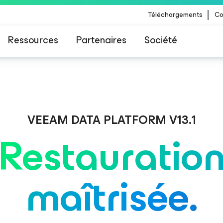
Téléchargements
Co
Ressources
Partenaires
Société
 Veeam pour les clients impactés par la mise à
CrowdStrike
VEEAM DATA PLATFORM V13.1
Restauratio
maîtrisée.