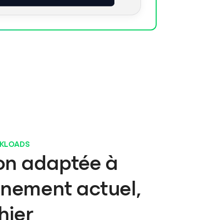
RKLOADS
on adaptée à
nnement actuel,
hier