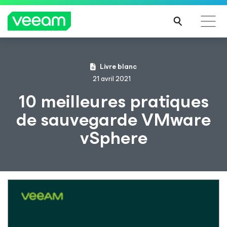
Recommandations de Veeam pour les clients
Livre blanc
impactés par la mise à jour de CrowdStrike
21 avril 2021
LIRE
10 meilleures pratiques
LA
de sauvegarde VMware
SUIT
E
vSphere