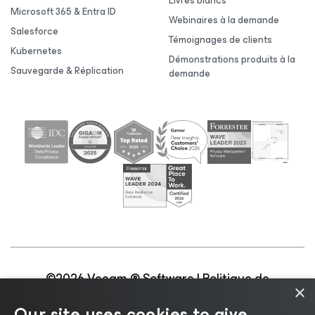
Livres blancs
Microsoft 365 & Entra ID
Webinaires à la demande
Salesforce
Témoignages de clients
Kubernetes
Démonstrations produits à la
Sauvegarde & Réplication
demande
©2026 Veeam ® Software |
Politique de
×
confidentialité
|
Politique d’utilisation des cookies
|
Our site uses cookies to give
Secteur juridique
|
Politique de licences
|