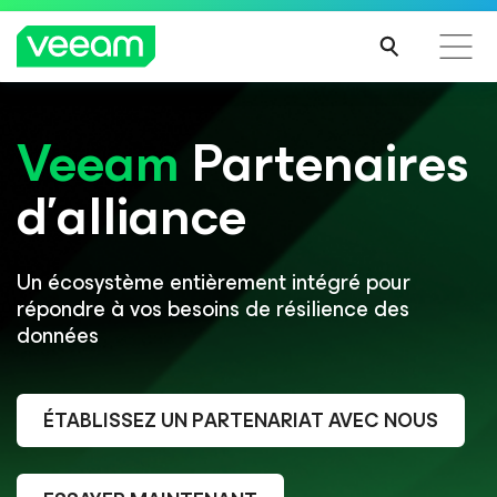
Veeam
Recommandations de Veeam pour les clients
Partenaires
impactés par la mise à jour de CrowdStrike
d’alliance
LIRE
LA
SUIT
E
Un écosystème entièrement intégré pour
répondre à vos besoins de résilience des
données
ÉTABLISSEZ UN PARTENARIAT AVEC NOUS