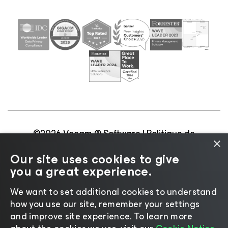
©2026 Veeam ® Software |
Politique de
×
confidentialité
|
Politique d’utilisation des cookies
|
Our site uses cookies to give
Secteur juridique
|
Politique de licences
|
you a great experience.
Ressources pour les fournisseurs
We want to set additional cookies to understand
how you use our site, remember your settings
and improve site experience. ​To learn more