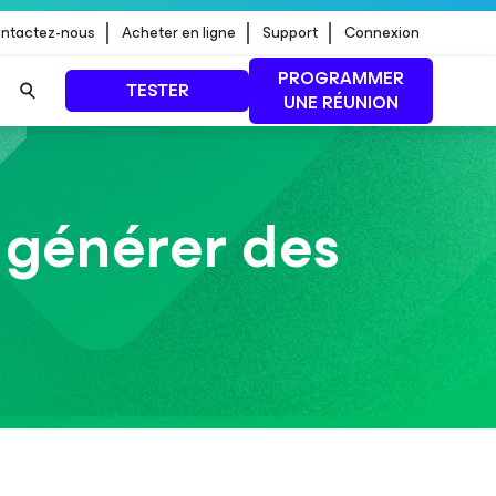
ntactez-nous
Acheter en ligne
Support
Connexion
PROGRAMMER
TESTER
UNE RÉUNION
 jour de
LIRE LA SUITE
générer des