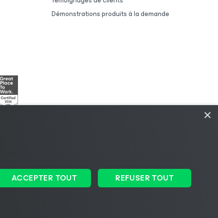
Témoignages de clients
Démonstrations produits à la demande
×
dique
|
Politique de licences
|
Ressources pour les
ACCEPTER TOUT
REFUSER TOUT
Changer de langue