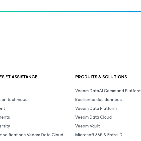
S ET ASSISTANCE
PRODUITS & SOLUTIONS
Veeam DataAI Command Platfor
ion technique
Résilience des données
ent
Veeam Data Platform
ments
Veeam Data Cloud
rsity
Veeam Vault
 modifications Veeam Data Cloud
Microsoft 365 & Entra ID