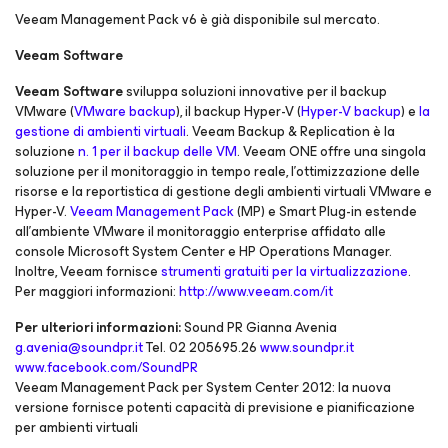
Veeam Management Pack v6 è già disponibile sul mercato.
Veeam Software
Veeam Software
sviluppa soluzioni innovative per il backup
VMware (
VMware backup
), il backup Hyper-V (
Hyper-V backup
) e
la
gestione di ambienti virtuali
. Veeam Backup & Replication è la
soluzione
n. 1 per il backup delle VM
. Veeam ONE offre una singola
soluzione per il monitoraggio in tempo reale, l'ottimizzazione delle
risorse e la reportistica di gestione degli ambienti virtuali VMware e
Hyper-V.
Veeam Management Pack
(MP) e Smart Plug-in estende
all’ambiente VMware il monitoraggio enterprise affidato alle
console Microsoft System Center e HP Operations Manager.
Inoltre, Veeam fornisce
strumenti gratuiti per la virtualizzazione
.
Per maggiori informazioni:
http://www.veeam.com/it
Per ulteriori informazioni:
Sound PR Gianna Avenia
g.avenia@soundpr.it
Tel. 02 205695.26
www.soundpr.it
www.facebook.com/SoundPR
Veeam Management Pack per System Center 2012: la nuova
versione fornisce potenti capacità di previsione e pianificazione
per ambienti virtuali