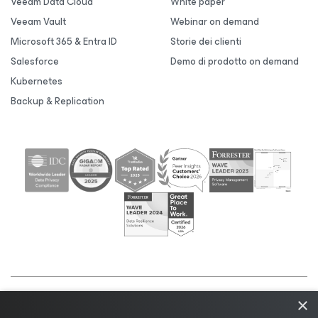
Veeam Data Cloud
White paper
Veeam Vault
Webinar on demand
Microsoft 365 & Entra ID
Storie dei clienti
Salesforce
Demo di prodotto on demand
Kubernetes
Backup & Replication
×
©2026 Veeam® Software |
Informativa sulla privacy