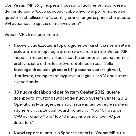
Con Veeam MP v6, gli esperti IT possono facilmente rispondere a
domande come “Cosa succederebbe a livello di performance se
questo host fallisse?” e “Quanti giorni rimangono prima che questa
VM esaurisca lo spazio di archiviazione?”.
Veeam MP v6 include inoltre:
Nuove visualizzazioni topologiche per archiviazione, rete e
calcolo
: nelle topologie di archiviazione e di rete, Veeam MP
mappa le macchine virtuali rispettivamente sui componenti di
archiviazione e di rete software-defined in uso. Nella
topologia di calcolo gli esperti IT possono vedere gli host,
l’hardware, i componenti hypervisor logici e le VM che stanno
supportando.
30 nuove dashboard per System Center 2012
: queste
dashboard sfruttano i widget del nuovo System Center 2012
Operations Manager per visualizzare in tempo reale i sistemi
vSphere critici. Le dashboard includono i “Top 10 hosts per
CPU per cluster” e le “Top 10 macchine virtuali per I/O per
datastore”.
Nuovi report di analisi vSphere:
i report di Veeam MP sulle