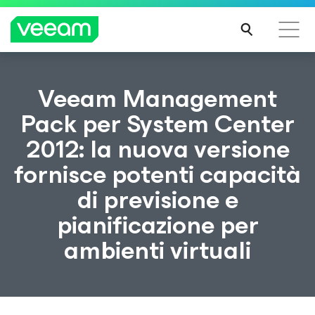
Linee guida di Veeam per i clienti interessati
Veeam Management
dall'aggiornamento dei contenuti di CrowdStrike
Pack per System Center
PER
2012: la nuova versione
SAPE
RNE
fornisce potenti capacità
DI
PIÙ
di previsione e
pianificazione per
ambienti virtuali