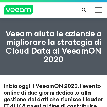
Linee guida di Veeam per i clienti interessati
Veeam aiuta le aziende a
dall'aggiornamento dei contenuti di CrowdStrike
migliorare la strategia di
PER
Cloud Data al VeeamON
SAPE
RNE
2020
DI
PIÙ
Inizia oggi il VeeamON 2020, l’evento
online di due giorni dedicato alla
gestione dei dati che riunisce i leader
IT di 148 paesi al fine di contribuire