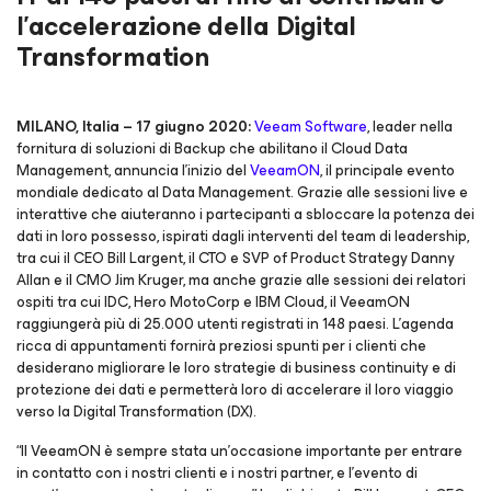
l’accelerazione della Digital
Transformation
MILANO, Italia – 17 giugno 2020:
Veeam Software
, leader nella
fornitura di soluzioni di Backup che abilitano il Cloud Data
Management, annuncia l’inizio del
VeeamON
, il principale evento
mondiale dedicato al Data Management. Grazie alle sessioni live e
interattive che aiuteranno i partecipanti a sbloccare la potenza dei
dati in loro possesso, ispirati dagli interventi del team di leadership,
tra cui il CEO Bill Largent, il CTO e SVP of Product Strategy Danny
Allan e il CMO Jim Kruger, ma anche grazie alle sessioni dei relatori
ospiti tra cui IDC, Hero MotoCorp e IBM Cloud, il VeeamON
raggiungerà più di 25.000 utenti registrati in 148 paesi. L'agenda
ricca di appuntamenti fornirà preziosi spunti per i clienti che
desiderano migliorare le loro strategie di business continuity e di
protezione dei dati e permetterà loro di accelerare il loro viaggio
verso la Digital Transformation (DX).
“Il VeeamON è sempre stata un’occasione importante per entrare
in contatto con i nostri clienti e i nostri partner, e l'evento di