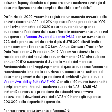
soluzioni legacy obsolete e di passare a una moderna strategia di
data intelligence che sia semplice, flessibile e affidabile."
Dall'inizio del 2020, Veeam ha registrato un aumento annuale delle
entrate ricorrenti (ARR) del 21% rispetto all'anno precedente (YoY)
per il primo trimestre del 2020 e sta riscuotendo un grande
successo nell'adozione della sua offerta in abbonamento unica nel
suo genere, la
Veeam Universal License (VUL)
, con un aumento del
97% delle prenotazioni da parte di più di 375.000 clienti. Inoltre,
come conferma il recente IDC Semi-Annual Software Tracker for
Data Replication & Protection 2H'19 , Veeam ha ottenuto la più
rapida crescita dei ricavi, sia sequenzialmente (9,8%) che su base
annua (20,5%), superando di 3 volte la media del mercato.
Fondamentale per il raggiungimento di questo successo, Veeam ha
recentemente lanciato la soluzione più completa nel settore del
data management e della protezione di ambienti hybrid-cloud, la
Veeam Availability Suite (VAS) v10
. Con oltre 150 nuove funzionalità
e miglioramenti - tra cui il moderno supporto NAS, il Multi-VM
Instant Recovery e la protezione da attacchi ransomware
potenziata - i download unici della VAS v10 hanno già superato i
200.000 dalla disponibilità generale.
Per registrarsi gratuitamente al VeeamON: