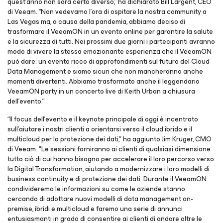
quest'anno non sarà certo diverso,” ha dichiarato Bill Largent, CEO
di Veeam. “Non vedevamo l'ora di ospitare la nostra community a
Las Vegas ma, a causa della pandemia, abbiamo deciso di
trasformare il VeeamON in un evento online per garantire la salute
e la sicurezza di tutti. Nei prossimi due giorni i partecipanti avranno
modo di vivere la stessa emozionante esperienza che il VeeamON
può dare: un evento ricco di approfondimenti sul futuro del Cloud
Data Management e siamo sicuri che non mancheranno anche
momenti divertenti. Abbiamo trasformato anche il leggendario
VeeamON party in un concerto live di Keith Urban a chiusura
dell’evento.”
“Il focus dell'evento e il keynote principale di oggi è incentrato
sull'aiutare i nostri clienti a orientarsi verso il cloud ibrido e il
multicloud per la protezione dei dati," ha aggiunto Jim Kruger, CMO
di Veeam. "Le sessioni forniranno ai clienti di qualsiasi dimensione
tutto ciò di cui hanno bisogno per accelerare il loro percorso verso
la Digital Transformation, aiutando a modernizzare i loro modelli di
business continuity e di protezione dei dati. Durante il VeeamON
condivideremo le informazioni su come le aziende stanno
cercando di adottare nuovi modelli di data management on-
premise, ibridi e multicloud e faremo una serie di annunci
entusiasmanti in grado di consentire ai clienti di andare oltre le