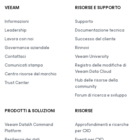
VEEAM
RISORSE E SUPPORTO
Informazioni
Supporto
Leadership
Documentazione tecnica
Lavora con noi
Successo del cliente
Governance aziendale
Rinnovi
Contattaci
Veeam University
Comunicati stampa
Registro delle modifiche di
Veeam Data Cloud
Centro risorse del marchio
Hub delle risorse della
Trust Center
community
Forum di ricerca e sviluppo
PRODOTTI & SOLUZIONI
RISORSE
Veeam DataIA Command
Approfondimenti e ricerche
Platform
per CXO
Resilienza dei dati
Eventi per CXO